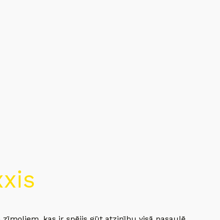
xis
 zīmoliem, kas ir spējis gūt atzinību visā pasaulē.