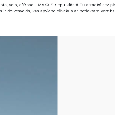
to, velo, offroad - MAXXIS riepu klāstā Tu atradīsi sev pie
s ir dzīvesveids, kas apvieno cilvēkus ar notiektām vērtīb