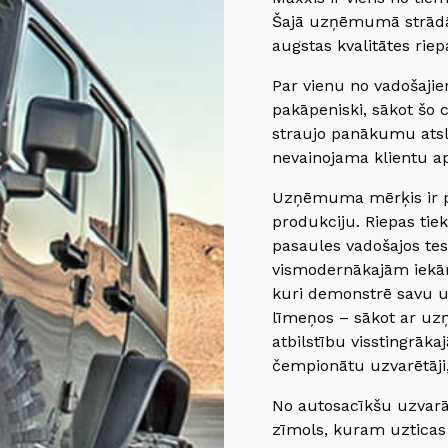
Šajā uzņēmumā strādā 
augstas kvalitātes rie
Par vienu no vadošaji
pakāpeniski, sākot šo
straujo panākumu atslē
nevainojama klientu a
Uzņēmuma mērķis ir pi
produkciju. Riepas ti
pasaules vadošajos tes
vismodernākajām iekār
kuri demonstrē savu u
līmeņos – sākot ar u
atbilstību visstingrāka
čempionātu uzvarētāji,
No autosacīkšu uzvarām
zīmols, kuram uzticas