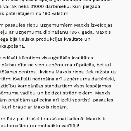
vairāk nekā 31000 darbinieku, kuri piegādā
pas patērētājiem no 180 valstīm.
em pasaules riepu uzņēmumiem Maxxis izveidojās
 ceļu ar uzņēmuma dibināšanu 1967. gadā. Maxxis
ga bija lieliska produkcijas kvalitāte un
pkalpošana.
edāvāt klientiem visaugstākās kvalitātes
ek pārbaudīta ne vien uzņēmuma rūpnīcās, bet arī
tēšanas centros. Ikviena Maxxis riepa tiek ražota uz
tām! Kvalitāti nodrošina arī uzņēmuma darbinieki,
zticību kompānijas standartiem visos iespējamos
zņēmuma vadību un beidzot strādniekiem. Maxxis
jām prasībām apliecina arī izcili sportisti, pasaules
 kuri brauc ar Maxxis riepām.
 līdz pat drošai braukšanai ikdienā! Maxxis ir
 automašīnu un motociklu vadītāji!