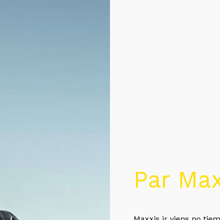
Par Max
Maxxis ir viens no tiem