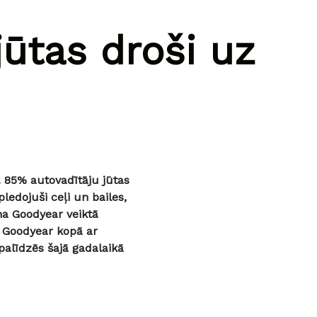
jūtas droši uz
.
85% autovadītāju jūtas
ledojuši ceļi un bailes,
na Goodyear veiktā
c Goodyear kopā ar
alīdzēs šajā gadalaikā