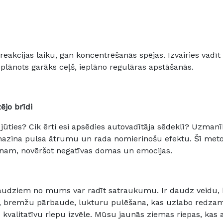
kcijas laiku, gan koncentrēšanās spējas. Izvairies vadīt 
a plānots garāks ceļš, ieplāno regulāras apstāšanās.
ējo brīdi
jūties? Cik ērti esi apsēdies autovadītāja sēdeklī? Uzman
azina pulsa ātrumu un rada nomierinošu efektu. Šī meto
enam, novēršot negatīvas domas un emocijas.
audziem no mums var radīt satraukumu. Ir daudz veidu, k
rp, bremžu pārbaude, lukturu pulēšana, kas uzlabo redz
ī kvalitatīvu riepu izvēle. Mūsu jaunās ziemas riepas, kas a