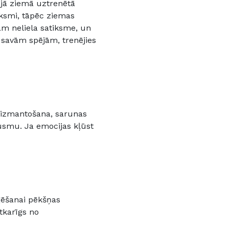
šējā ziemā uztrenētā
ksmi, tāpēc ziemas
am neliela satiksme, un
savām spējām, trenējies
 izmantošana, sarunas
jūsmu. Ja emocijas kļūst
aģēšanai pēkšņas
tkarīgs no