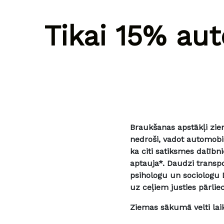
Tikai 15% aut
Braukšanas apstākļi ziem
nedroši, vadot automobil
ka citi satiksmes dalībn
aptauja*. Daudzi transp
psihologu un sociologu D
uz ceļiem justies pārlie
Ziemas sākumā velti lai