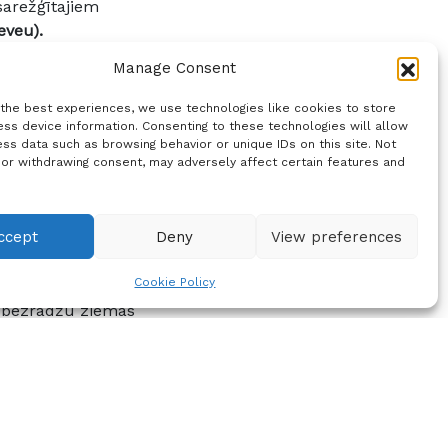
sarežģītajiem
eveu).
Manage Consent
 the best experiences, we use technologies like cookies to store
tors, lai ziemā uz ceļa
ss device information. Consenting to these technologies will allow
ir nozīmīgas drošai
ss data such as browsing behavior or unique IDs on this site. Not
budžeta ziemas riepām
 or withdrawing consent, may adversely affect certain features and
 salīdzina ar
premium
ccept
Deny
View preferences
Cookie Policy
 distanci un labāku
r bezradžu ziemas
kurentiem uzrādījušas
kļiem, tai skaitā
biļiem.
z slapja ceļa ar