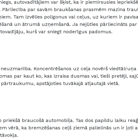
iegs, autovadītājiem var šķist, ka ir piemirsusies iepriek
. Pārliecība par savām braukšanas prasmēm mazina trau
ņiem. Tam izvēlies poligonus vai ceļus, uz kuriem ir pavis
šanā un ātrumā uzņemšanā. Ja nejūties pārliecināts par 
tovadījāju, kurš var sniegt noderīgus padomus.
a neuzmanība. Koncentrēšanos uz ceļa novērš viedtālruņa
mas par kaut ko, kas izraisa dusmas vai, tieši pretēji, sa
i pārtraukumu, apstājoties tuvākajā atļautajā vietā.
 no priekšā braucošā automobiļa. Tas dos papildu laiku re
m vērā, ka bremzēšanas ceļš ziemā palielinās un ir ļoti a
tāvokļa.