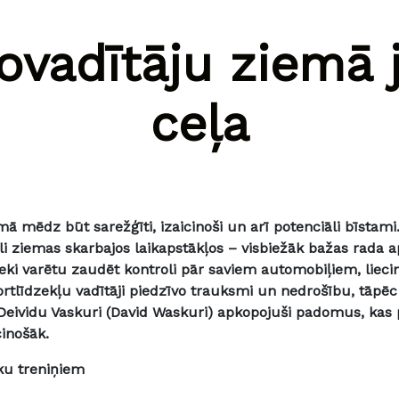
ovadītāju ziemā 
ceļa
ā mēdz būt sarežģīti, izaicinoši un arī potenciāli bīstami
i ziemas skarbajos laikapstākļos – visbiežāk bažas rada ap
ieki varētu zaudēt kontroli pār saviem automobiļiem, lieci
ortlīdzekļu vadītāji piedzīvo trauksmi un nedrošību, tāpē
eividu Vaskuri (
David Waskuri) apkopojuši padomus, kas p
cinošāk.
ku treniņiem