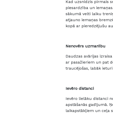
Kad uzsnidzis pirmais sn
piesardzība un iemaņas
sākumā velti laiku treni
atjauno iemaņas bremzē
kopā ar pieredzējušu au
Nenovērs uzmanību
Daudzas avārijas izrais
ar pasažieriem un pat do
traucējošas, labāk ietur
Ievēro distanci
Ievēro lielāku distanci
apstāšanās gadījumā. Ņe
laikapstākļiem un ceļa s