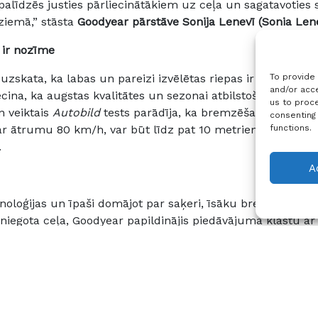
alīdzēs justies pārliecinātākiem uz ceļa un sagatavoties 
iemā,” stāsta
Goodyear pārstāve Sonija Lenevī (Sonia Len
i ir nozīme
To provide
uzskata, ka labas un pareizi izvēlētas riepas ir svarīgs fak
and/or acce
ecina, ka augstas kvalitātes un sezonai atbilstošas riepas 
us to proce
n veiktais
Autobild
tests parādīja, ka bremzēšana ar maz
consenting
functions.
ar ātrumu 80 km/h, var būt līdz pat 10 metriem garāka, ja
.
A
noloģijas un īpaši domājot par saķeri, īsāku bremzēšanas
iegota ceļa, Goodyear papildinājis piedāvājuma klāstu a
īs riepas salīdzinājumā ar četriem augstākās klases kon
klāt
UltraGrip Ice 3
ir piemērotas dažādiem transportlīdze
V tipa transportlīdzekļiem, kā arī elektriskajiem automo
līdzinātas 56 ziemas riepas 215/55R17 izmērā, bremzējot u
auto – VW Passat.