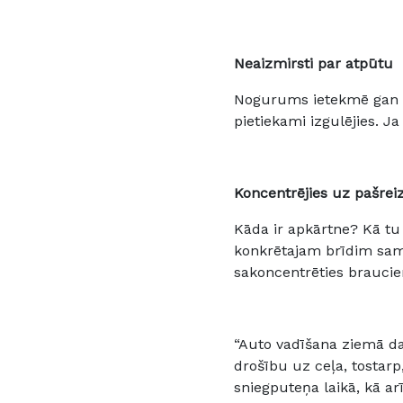
Neaizmirsti par atpūtu
Nogurums ietekmē gan rea
pietiekami izgulējies. J
Koncentrējies uz pašreiz
Kāda ir apkārtne? Kā tu 
konkrētajam brīdim sam
sakoncentrēties brauci
“Auto vadīšana ziemā d
drošību uz ceļa, tosta
sniegputeņa laikā, kā ar