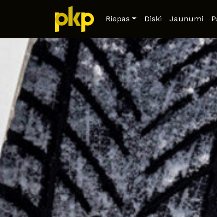
Riepas
Diski
Jaunumi
P