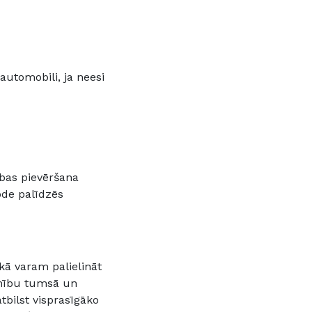
automobili, ja neesi
ības pievēršana
de palīdzēs
ā varam palielināt
amību tumsā un
tbilst visprasīgāko