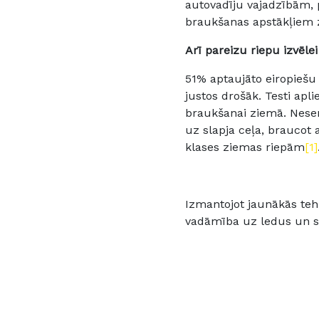
autovadīju vajadzībām, p
braukšanas apstākļiem z
Arī pareizu riepu izvēle
51% aptaujāto eiropiešu 
justos drošāk. Testi apli
braukšanai ziemā. Nese
uz slapja ceļa, braucot 
klases ziemas riepām
[1]
Izmantojot jaunākās teh
vadāmība uz ledus un sn
riepām
UltraGrip Ice 3.
Š
labāko veiktspēju.
[2]
Tur
jaudīgiem un smagiem SU
[1]
Auto Bild 40/2022. Sa
ātrumu 80 km/h, testa 