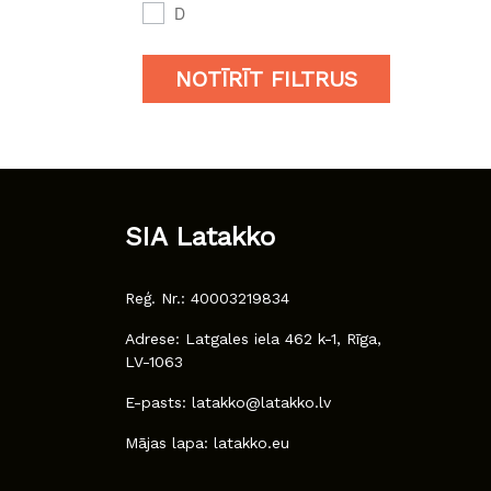
D
NOTĪRĪT FILTRUS
SIA Latakko
Reģ. Nr.: 40003219834
Adrese: Latgales iela 462 k-1, Rīga,
LV-1063
E-pasts: latakko@latakko.lv
Mājas lapa: latakko.eu