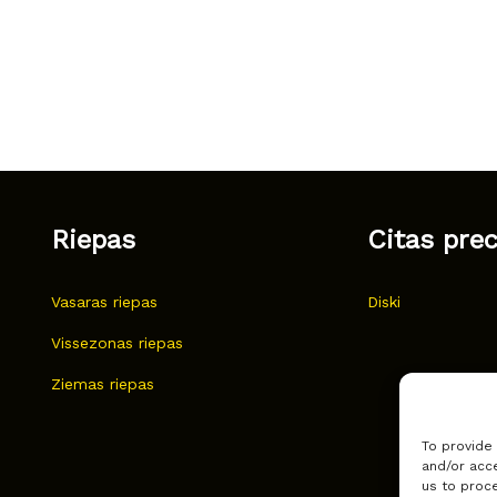
Riepas
Citas pre
Vasaras riepas
Diski
Vissezonas riepas
Ziemas riepas
To provide
and/or acce
us to proce