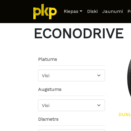
Home
/ Product Model / ECONODRIVE
Riepas
Diski
Jaunumi
P
ECONODRIVE
Platums
Visi
Augstums
Visi
DUNL
Diametrs