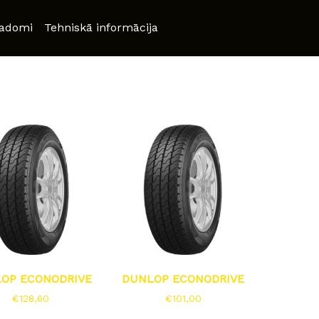
adomi
Tehniskā informācija
OP ECONODRIVE
DUNLOP ECONODRIVE
€
128,60
€
101,00