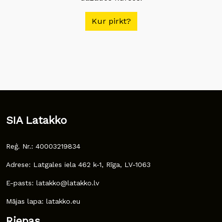
Kur pirkt?
SIA Latakko
Reģ. Nr.: 40003219834
Adrese: Latgales iela 462 k-1, Rīga, LV-1063
E-pasts: latakko@latakko.lv
Mājas lapa: latakko.eu
Riepas