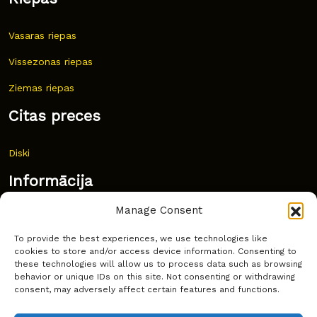
Vasaras riepas
Vissezonas riepas
Ziemas riepas
Citas preces
Diski
Informācija
Manage Consent
Jaunumi
To provide the best experiences, we use technologies like
Bieži uzdoti jautājumi
cookies to store and/or access device information. Consenting to
these technologies will allow us to process data such as browsing
Kur pirkt?
behavior or unique IDs on this site. Not consenting or withdrawing
consent, may adversely affect certain features and functions.
Sīkdatņu politika