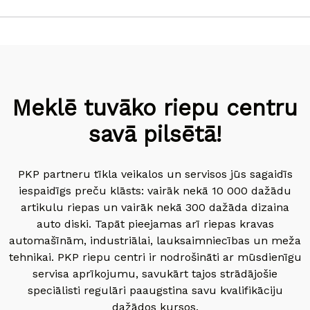
Meklē tuvāko riepu centru
savā pilsētā!
PKP partneru tīkla veikalos un servisos jūs sagaidīs
iespaidīgs preču klāsts: vairāk nekā 10 000 dažādu
artikulu riepas un vairāk nekā 300 dažāda dizaina
auto diski. Tapāt pieejamas arī riepas kravas
automašīnām, industriālai, lauksaimniecības un meža
tehnikai. PKP riepu centri ir nodrošināti ar mūsdienīgu
servisa aprīkojumu, savukārt tajos strādājošie
speciālisti regulāri paaugstina savu kvalifikāciju
dažādos kursos.