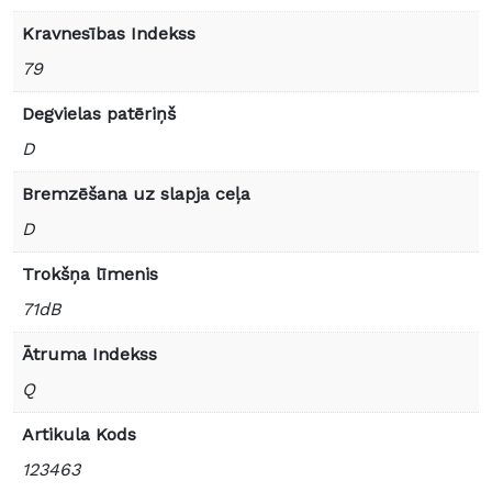
Kravnesības Indekss
79
Degvielas patēriņš
D
Bremzēšana uz slapja ceļa
D
Trokšņa līmenis
71dB
Ātruma Indekss
Q
Artikula Kods
123463