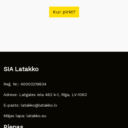
Kur pirkt?
SIA Latakko
Reģ. Nr.: 40003219834
Adrese: Latgales iela 462 k-1, Rīga, LV-1063
E-pasts: latakko@latakko.lv
Mājas lapa: latakko.eu
Riepas