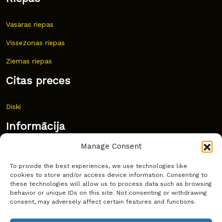
Vasaras riepas
Vissezonas riepas
Ziemas riepas
Citas preces
Diski
Informācija
Manage Consent
Jaunumi
To provide the best experiences, we use technologies like
Bieži uzdoti jautājumi
cookies to store and/or access device information. Consenting to
these technologies will allow us to process data such as browsing
Kur pirkt?
behavior or unique IDs on this site. Not consenting or withdrawing
consent, may adversely affect certain features and functions.
Sīkdatņu politika