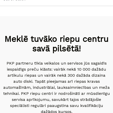
Meklē tuvāko riepu centru
savā pilsētā!
PKP partneru tīkla veikalos un servisos jūs sagaidīs
iespaidīgs preču klāsts: vairāk nekā 10 000 dažādu
artikulu riepas un vairāk nekā 300 dažāda dizaina
auto diski. Tapāt pieejamas arī riepas kravas
automašīnām, industriālai, lauksaimniecības un meža
tehnikai. PKP riepu centri ir nodrošināti ar mūsdienīgu
servisa aprīkojumu, savukārt tajos strādājošie
speciālisti regulāri paaugstina savu kvalifikāciju
dažādos kursos.