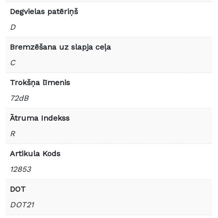
Degvielas patēriņš
D
Bremzēšana uz slapja ceļa
C
Trokšņa līmenis
72dB
Ātruma Indekss
R
Artikula Kods
12853
DOT
DOT21