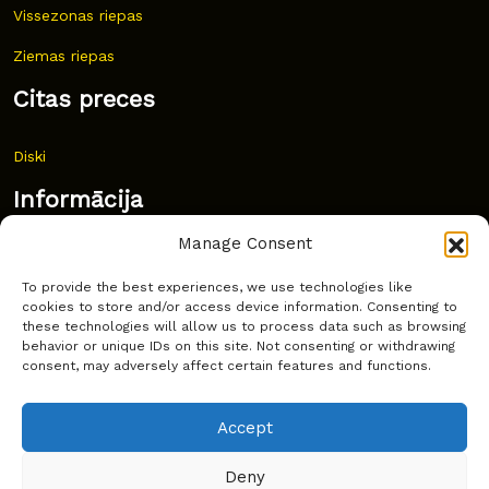
Vissezonas riepas
Ziemas riepas
Citas preces
Diski
Informācija
Manage Consent
Jaunumi
To provide the best experiences, we use technologies like
Bieži uzdoti jautājumi
cookies to store and/or access device information. Consenting to
these technologies will allow us to process data such as browsing
Kur pirkt?
behavior or unique IDs on this site. Not consenting or withdrawing
consent, may adversely affect certain features and functions.
Sīkdatņu politika
Accept
Deny