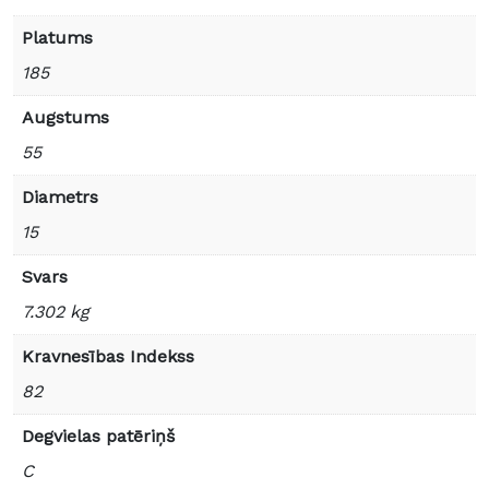
Platums
185
Augstums
55
Diametrs
15
Svars
7.302 kg
Kravnesības Indekss
82
Degvielas patēriņš
C