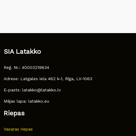
SIA Latakko
Reģ. Nr.: 40003219834
Adrese: Latgales iela 462 k-1, Rīga, LV-1063
E-pasts: latakko@latakko.lv
Mājas lapa: latakko.eu
Riepas
Vasaras riepas