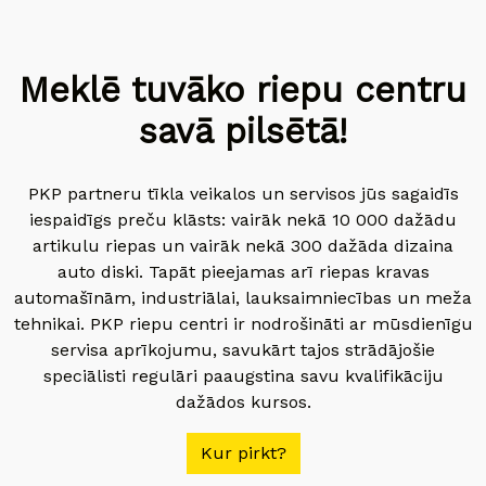
Meklē tuvāko riepu centru
savā pilsētā!
PKP partneru tīkla veikalos un servisos jūs sagaidīs
iespaidīgs preču klāsts: vairāk nekā 10 000 dažādu
artikulu riepas un vairāk nekā 300 dažāda dizaina
auto diski. Tapāt pieejamas arī riepas kravas
automašīnām, industriālai, lauksaimniecības un meža
tehnikai. PKP riepu centri ir nodrošināti ar mūsdienīgu
servisa aprīkojumu, savukārt tajos strādājošie
speciālisti regulāri paaugstina savu kvalifikāciju
dažādos kursos.
Kur pirkt?