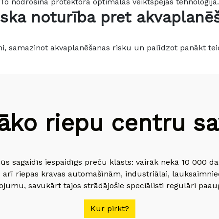
To nodrošina protektora optimālās veiktspējas tehnoloģija.
liska noturība pret akvaplanē
ni, samazinot akvaplanēšanas risku un palīdzot panākt te
āko riepu centru sav
jūs sagaidīs iespaidīgs preču klāsts: vairāk nekā 10 000 
 arī riepas kravas automašīnām, industriālai, lauksaimnie
jumu, savukārt tajos strādājošie speciālisti regulāri paau
Kur pirkt?