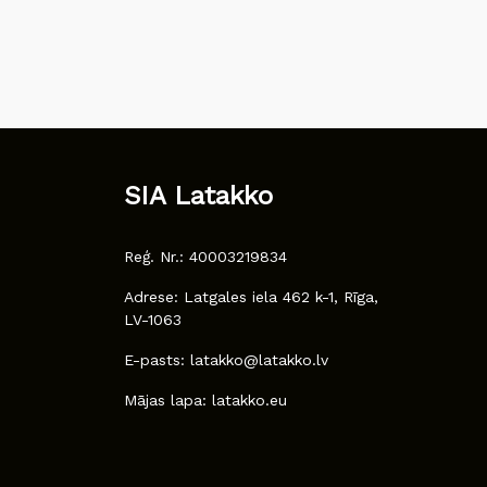
SIA Latakko
Reģ. Nr.: 40003219834
Adrese: Latgales iela 462 k-1, Rīga,
LV-1063
E-pasts: latakko@latakko.lv
Mājas lapa: latakko.eu