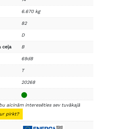
6.670 kg
82
D
 ceļa
B
69dB
T
20268
u aicinām interesēties sev tuvākajā
ur pirkt?