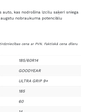
s auto, kas nodrošina izcilu saķeri sniega
n augstu nobraukuma potenciālu
zniecības cena ar PVN. Faktiskā cena dīleru
185/60R14
GOODYEAR
ULTRA GRIP 9+
185
60
14