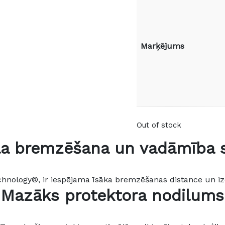
Marķējums
Out of stock
la bremzēšana un vadāmība 
hnology®, ir iespējama īsāka bremzēšanas distance un izc
Mazāks protektora nodilums