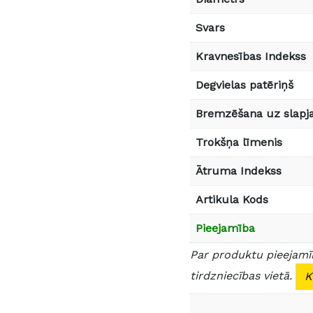
Svars
Kravnesības Indekss
Degvielas patēriņš
Bremzēšana uz slapja
Trokšņa līmenis
Ātruma Indekss
Artikula Kods
Pieejamība
Par produktu pieejamīb
tirdzniecības vietā.
K