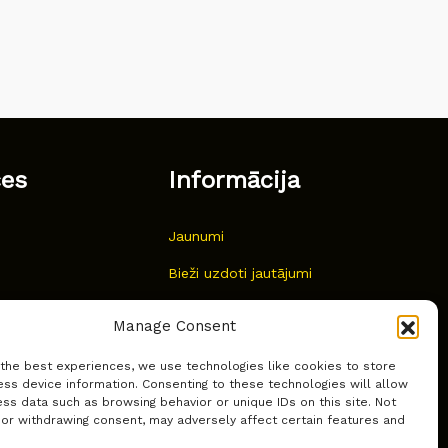
ces
Informācija
Jaunumi
Bieži uzdoti jautājumi
Kur pirkt?
Manage Consent
Sīkdatņu politika
 the best experiences, we use technologies like cookies to store
ss device information. Consenting to these technologies will allow
ss data such as browsing behavior or unique IDs on this site. Not
 or withdrawing consent, may adversely affect certain features and