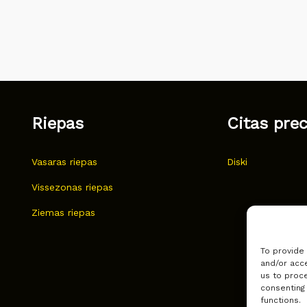
Riepas
Citas pre
Vasaras riepas
Diski
Vissezonas riepas
Ziemas riepas
To provide
and/or acce
us to proce
consenting
functions.