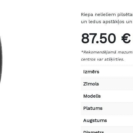
Riepa nelieliem pilsēta
un ledus apstākļos u
87.50 €
*Rekomendējamā mazumtird
centros var atšķirties.
Izmērs
Zīmols
Modelis
Platums
Augstums
Diametrs