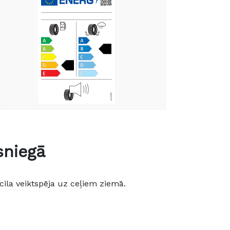
sniegā
ila veiktspēja uz ceļiem ziemā.