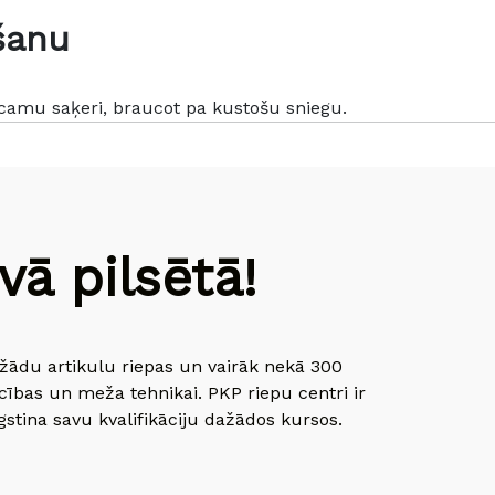
šanu
icamu saķeri, braucot pa kustošu sniegu.
ā pilsētā!
dažādu artikulu riepas un vairāk nekā 300
cības un meža tehnikai. PKP riepu centri ir
gstina savu kvalifikāciju dažādos kursos.