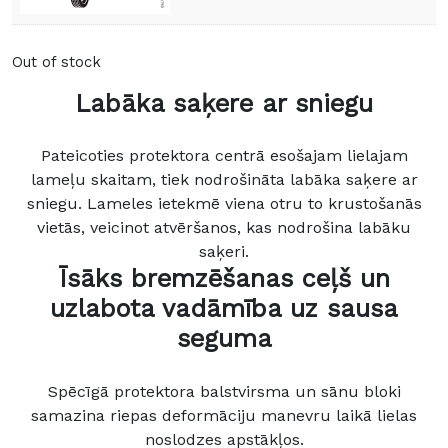
Out of stock
Labāka saķere ar sniegu
Pateicoties protektora centrā esošajam lielajam
lameļu skaitam, tiek nodrošināta labāka saķere ar
sniegu. Lameles ietekmē viena otru to krustošanās
vietās, veicinot atvēršanos, kas nodrošina labāku
saķeri.
Īsāks bremzēšanas ceļš un
uzlabota vadāmība uz sausa
seguma
Spēcīgā protektora balstvirsma un sānu bloki
samazina riepas deformāciju manevru laikā lielas
noslodzes apstākļos.