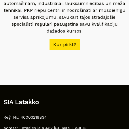
automašīnām, industriālai, lauksaimniecības un meža
tehnikai. PKP riepu centri ir nodrošināti ar mūsdienīgu
servisa aprīkojumu, savukārt tajos strādājošie
speciālisti regulāri paaugstina savu kvalifikāciju
dažādos kursos.
Kur pirkt?
SIA Latakko
Reģ. Nr.: 40003219834
Adrese: Latgales iela 462 k-1, Rīga, LV-1063