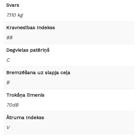
Svars
7.110 kg
Kravnesības Indekss
88
Degvielas patēriņš
C
Bremzēšana uz slapja ceļa
B
Trokšņa līmenis
70dB
Ātruma Indekss
V