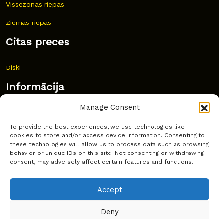
Vissezonas riepas
Ziemas riepas
Citas preces
Diski
Informācija
Manage Consent
Jaunumi
To provide the best experiences, we use technologies like
Bieži uzdoti jautājumi
cookies to store and/or access device information. Consenting to
these technologies will allow us to process data such as browsing
Kur pirkt?
behavior or unique IDs on this site. Not consenting or withdrawing
consent, may adversely affect certain features and functions.
Sīkdatņu politika
Accept
Deny