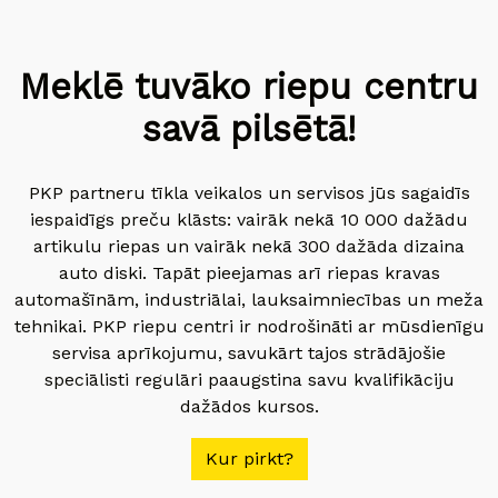
Meklē tuvāko riepu centru
savā pilsētā!
PKP partneru tīkla veikalos un servisos jūs sagaidīs
iespaidīgs preču klāsts: vairāk nekā 10 000 dažādu
artikulu riepas un vairāk nekā 300 dažāda dizaina
auto diski. Tapāt pieejamas arī riepas kravas
automašīnām, industriālai, lauksaimniecības un meža
tehnikai. PKP riepu centri ir nodrošināti ar mūsdienīgu
servisa aprīkojumu, savukārt tajos strādājošie
speciālisti regulāri paaugstina savu kvalifikāciju
dažādos kursos.
Kur pirkt?