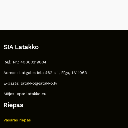
SIA Latakko
Reģ. Nr.: 40003219834
Adrese: Latgales iela 462 k-1, Rīga, LV-1063
E-pasts: latakko@latakko.lv
Mājas lapa: latakko.eu
Riepas
Vasaras riepas