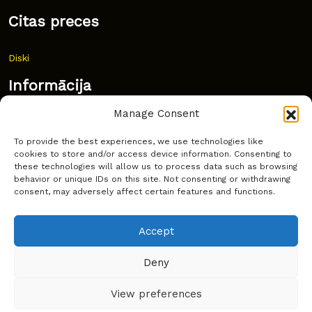
Citas preces
Diski
Informācija
Manage Consent
Jaunumi
To provide the best experiences, we use technologies like
Bieži uzdoti jautājumi
cookies to store and/or access device information. Consenting to
these technologies will allow us to process data such as browsing
Kur pirkt?
behavior or unique IDs on this site. Not consenting or withdrawing
consent, may adversely affect certain features and functions.
Sīkdatņu politika
Accept
Deny
Copyright © Latakko 2024
View preferences