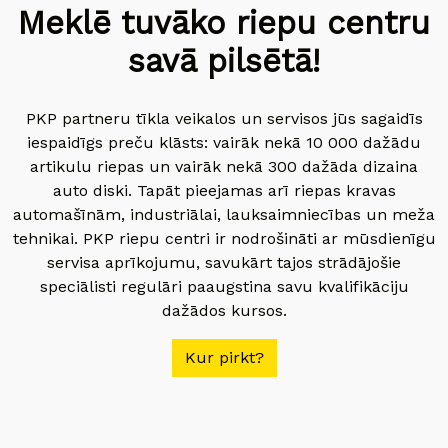
Meklē tuvāko riepu centru
savā pilsētā!
PKP partneru tīkla veikalos un servisos jūs sagaidīs
iespaidīgs preču klāsts: vairāk nekā 10 000 dažādu
artikulu riepas un vairāk nekā 300 dažāda dizaina
auto diski. Tapāt pieejamas arī riepas kravas
automašīnām, industriālai, lauksaimniecības un meža
tehnikai. PKP riepu centri ir nodrošināti ar mūsdienīgu
servisa aprīkojumu, savukārt tajos strādājošie
speciālisti regulāri paaugstina savu kvalifikāciju
dažādos kursos.
Kur pirkt?