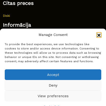
Citas preces
Diski
Informācija
Manage Consent
Jaunumi
To provide the best experiences, we use technologies like
Bieži uzdoti jautājumi
cookies to store and/or access device information. Consenting to
these technologies will allow us to process data such as browsing
Kur pirkt?
behavior or unique IDs on this site. Not consenting or withdrawing
consent, may adversely affect certain features and functions.
Sīkdatņu politika
Accept
Deny
Copyright © Latakko 2024
View preferences