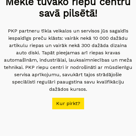
Meklē tuvāko riepu centru
savā pilsētā!
PKP partneru tīkla veikalos un servisos jūs sagaidīs
iespaidīgs preču klāsts: vairāk nekā 10 000 dažādu
artikulu riepas un vairāk nekā 300 dažāda dizaina
auto diski. Tapāt pieejamas arī riepas kravas
automašīnām, industriālai, lauksaimniecības un meža
tehnikai. PKP riepu centri ir nodrošināti ar mūsdienīgu
servisa aprīkojumu, savukārt tajos strādājošie
speciālisti regulāri paaugstina savu kvalifikāciju
dažādos kursos.
Kur pirkt?