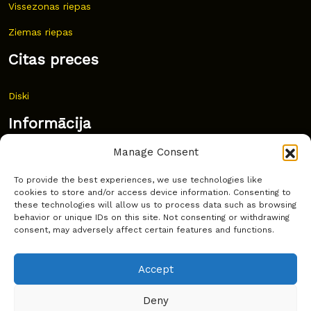
Vissezonas riepas
Ziemas riepas
Citas preces
Diski
Informācija
Manage Consent
Jaunumi
To provide the best experiences, we use technologies like
Bieži uzdoti jautājumi
cookies to store and/or access device information. Consenting to
these technologies will allow us to process data such as browsing
Kur pirkt?
behavior or unique IDs on this site. Not consenting or withdrawing
consent, may adversely affect certain features and functions.
Sīkdatņu politika
Accept
Deny