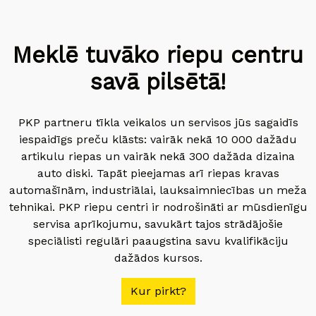
Meklē tuvāko riepu centru
savā pilsētā!
PKP partneru tīkla veikalos un servisos jūs sagaidīs
iespaidīgs preču klāsts: vairāk nekā 10 000 dažādu
artikulu riepas un vairāk nekā 300 dažāda dizaina
auto diski. Tapāt pieejamas arī riepas kravas
automašīnām, industriālai, lauksaimniecības un meža
tehnikai. PKP riepu centri ir nodrošināti ar mūsdienīgu
servisa aprīkojumu, savukārt tajos strādājošie
speciālisti regulāri paaugstina savu kvalifikāciju
dažādos kursos.
Kur pirkt?