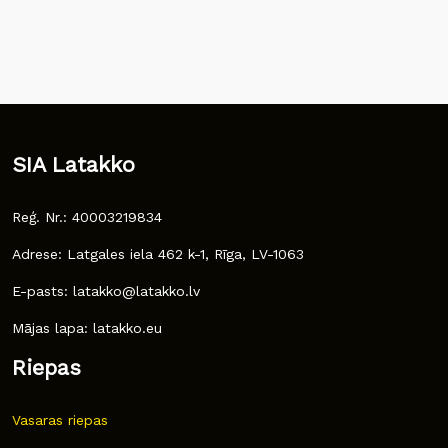
SIA Latakko
Reģ. Nr.: 40003219834
Adrese: Latgales iela 462 k-1, Rīga, LV-1063
E-pasts: latakko@latakko.lv
Mājas lapa: latakko.eu
Riepas
Vasaras riepas