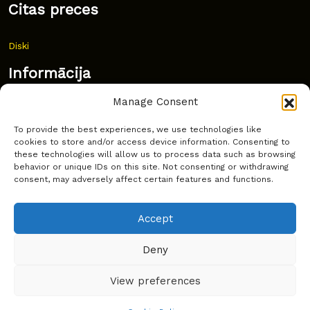
Citas preces
Diski
Informācija
Manage Consent
Jaunumi
To provide the best experiences, we use technologies like
Bieži uzdoti jautājumi
cookies to store and/or access device information. Consenting to
these technologies will allow us to process data such as browsing
Kur pirkt?
behavior or unique IDs on this site. Not consenting or withdrawing
consent, may adversely affect certain features and functions.
Sīkdatņu politika
Accept
Deny
Copyright © Latakko 2024
View preferences