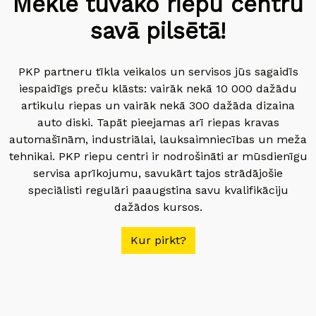
Meklē tuvāko riepu centru
savā pilsētā!
PKP partneru tīkla veikalos un servisos jūs sagaidīs
iespaidīgs preču klāsts: vairāk nekā 10 000 dažādu
artikulu riepas un vairāk nekā 300 dažāda dizaina
auto diski. Tapāt pieejamas arī riepas kravas
automašīnām, industriālai, lauksaimniecības un meža
tehnikai. PKP riepu centri ir nodrošināti ar mūsdienīgu
servisa aprīkojumu, savukārt tajos strādājošie
speciālisti regulāri paaugstina savu kvalifikāciju
dažādos kursos.
Kur pirkt?