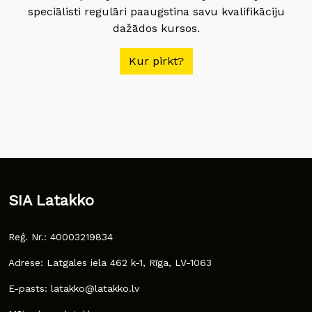
speciālisti regulāri paaugstina savu kvalifikāciju
dažādos kursos.
Kur pirkt?
SIA Latakko
Reģ. Nr.: 40003219834
Adrese: Latgales iela 462 k-1, Rīga, LV-1063
E-pasts: latakko@latakko.lv