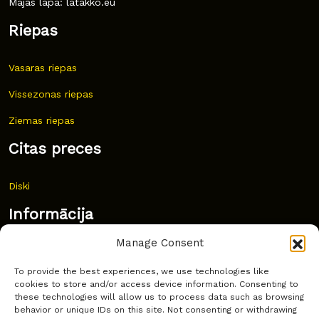
Mājas lapa: latakko.eu
Riepas
Vasaras riepas
Vissezonas riepas
Ziemas riepas
Citas preces
Diski
Informācija
Manage Consent
Jaunumi
To provide the best experiences, we use technologies like
Bieži uzdoti jautājumi
cookies to store and/or access device information. Consenting to
these technologies will allow us to process data such as browsing
Kur pirkt?
behavior or unique IDs on this site. Not consenting or withdrawing