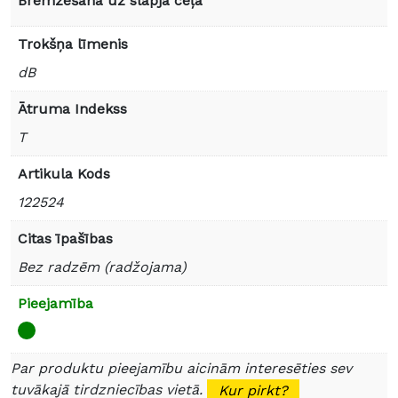
Bremzēšana uz slapja ceļa
Trokšņa līmenis
dB
Ātruma Indekss
T
Artikula Kods
122524
Citas īpašības
Bez radzēm (radžojama)
Pieejamība
Par produktu pieejamību aicinām interesēties sev
tuvākajā tirdzniecības vietā.
Kur pirkt?