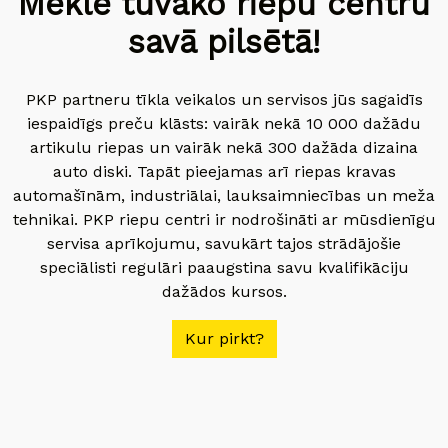
Meklē tuvāko riepu centru
savā pilsētā!
PKP partneru tīkla veikalos un servisos jūs sagaidīs
iespaidīgs preču klāsts: vairāk nekā 10 000 dažādu
artikulu riepas un vairāk nekā 300 dažāda dizaina
auto diski. Tapāt pieejamas arī riepas kravas
automašīnām, industriālai, lauksaimniecības un meža
tehnikai. PKP riepu centri ir nodrošināti ar mūsdienīgu
servisa aprīkojumu, savukārt tajos strādājošie
speciālisti regulāri paaugstina savu kvalifikāciju
dažādos kursos.
Kur pirkt?