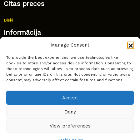
Citas preces
Diski
Informācija
Manage Consent
Jaunumi
To provide the best experiences, we use technologies like
Bieži uzdoti jautājumi
cookies to store and/or access device information. Consenting to
these technologies will allow us to process data such as browsing
Kur pirkt?
behavior or unique IDs on this site. Not consenting or withdrawing
consent, may adversely affect certain features and functions.
Sīkdatņu politika
Accept
Deny
Copyright © Latakko 2024
View preferences