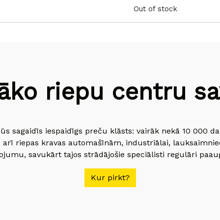
Out of stock
āko riepu centru sav
jūs sagaidīs iespaidīgs preču klāsts: vairāk nekā 10 000 
 arī riepas kravas automašīnām, industriālai, lauksaimnie
jumu, savukārt tajos strādājošie speciālisti regulāri paau
Kur pirkt?