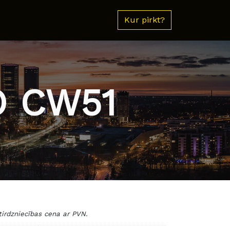
Kur pirkt?
O CW51
dzniecības cena ar PVN.