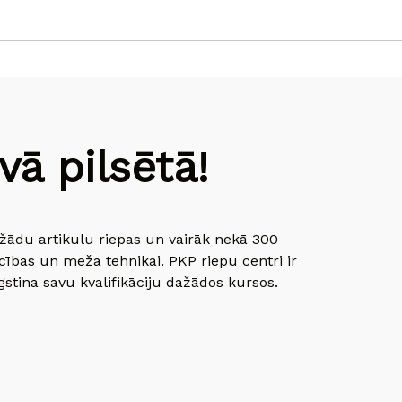
ā pilsētā!
dažādu artikulu riepas un vairāk nekā 300
cības un meža tehnikai. PKP riepu centri ir
gstina savu kvalifikāciju dažādos kursos.