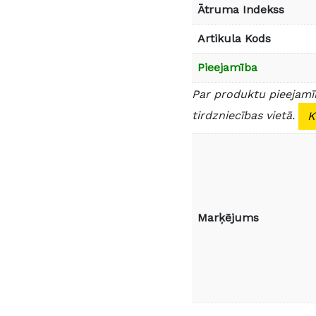
Ātruma Indekss
Artikula Kods
Pieejamība
Par produktu pieejamīb
tirdzniecības vietā.
K
Marķējums