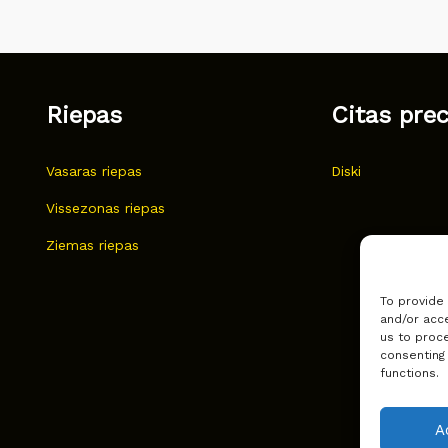
Riepas
Citas pre
Vasaras riepas
Diski
Vissezonas riepas
Ziemas riepas
To provide
and/or acce
us to proce
consenting
functions.
A