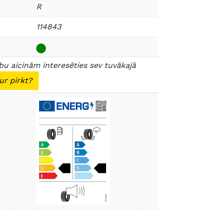
R
114843
u aicinām interesēties sev tuvākajā
ur pirkt?