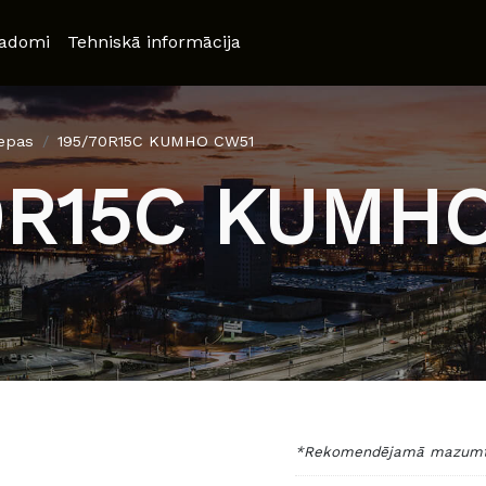
adomi
Tehniskā informācija
iepas
195/70R15C KUMHO CW51
0R15C KUMH
*Rekomendējamā mazumtir