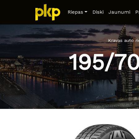
Riepas
Diski
Jaunumi
P
Kravas auto r
195/7