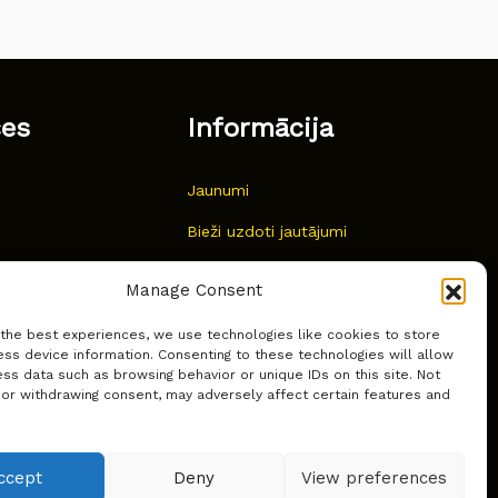
ces
Informācija
Jaunumi
Bieži uzdoti jautājumi
Kur pirkt?
Manage Consent
Sīkdatņu politika
 the best experiences, we use technologies like cookies to store
ss device information. Consenting to these technologies will allow
ss data such as browsing behavior or unique IDs on this site. Not
 or withdrawing consent, may adversely affect certain features and
ccept
Deny
View preferences