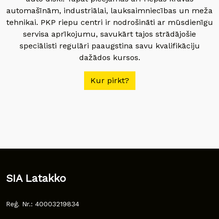
automašīnām, industriālai, lauksaimniecības un meža
tehnikai. PKP riepu centri ir nodrošināti ar mūsdienīgu
servisa aprīkojumu, savukārt tajos strādājošie
speciālisti regulāri paaugstina savu kvalifikāciju
dažādos kursos.
Kur pirkt?
SIA Latakko
Reģ. Nr.: 40003219834