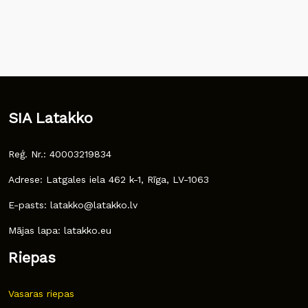
SIA Latakko
Reģ. Nr.: 40003219834
Adrese: Latgales iela 462 k-1, Rīga, LV-1063
E-pasts: latakko@latakko.lv
Mājas lapa: latakko.eu
Riepas
Vasaras riepas