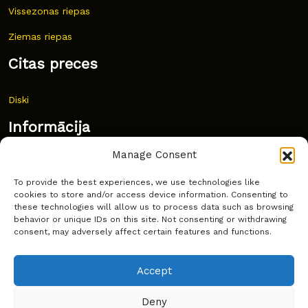
Vissezonas riepas
Ziemas riepas
Citas preces
Diski
Informācija
Manage Consent
Jaunumi
To provide the best experiences, we use technologies like
Bieži uzdoti jautājumi
cookies to store and/or access device information. Consenting to
these technologies will allow us to process data such as browsing
Kur pirkt?
behavior or unique IDs on this site. Not consenting or withdrawing
consent, may adversely affect certain features and functions.
Sīkdatņu politika
Accept
Deny