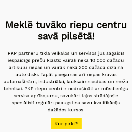
Meklē tuvāko riepu centru
savā pilsētā!
PKP partneru tīkla veikalos un servisos jūs sagaidīs
iespaidīgs preču klāsts: vairāk nekā 10 000 dažādu
artikulu riepas un vairāk nekā 300 dažāda dizaina
auto diski. Tapāt pieejamas arī riepas kravas
automašīnām, industriālai, lauksaimniecības un meža
tehnikai. PKP riepu centri ir nodrošināti ar mūsdienīgu
servisa aprīkojumu, savukārt tajos strādājošie
speciālisti regulāri paaugstina savu kvalifikāciju
dažādos kursos.
Kur pirkt?