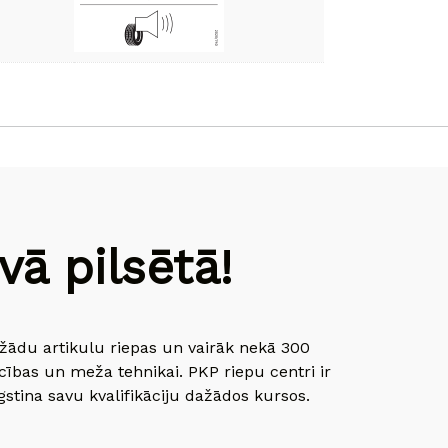
ā pilsētā!
dažādu artikulu riepas un vairāk nekā 300
cības un meža tehnikai. PKP riepu centri ir
gstina savu kvalifikāciju dažādos kursos.