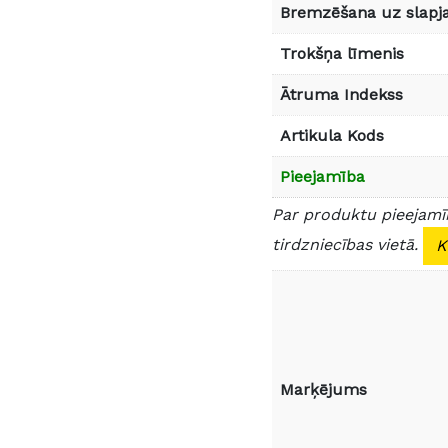
Bremzēšana uz slapja
Trokšņa līmenis
Ātruma Indekss
Artikula Kods
Pieejamība
Par produktu pieejamīb
tirdzniecības vietā.
K
Marķējums