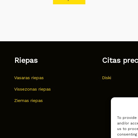
Riepas
Citas pre
Vasaras riepas
Diski
Vissezonas riepas
Ziemas riepas
To provide
and/or acce
us to proce
consenting