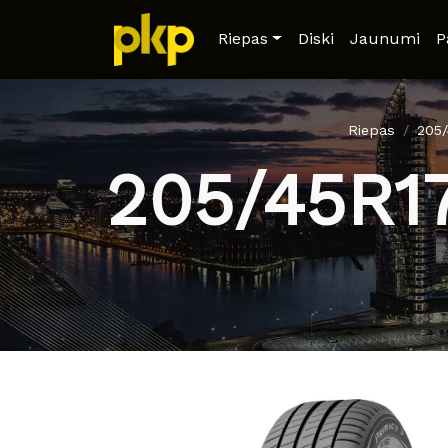
Riepas
Diski
Jaunumi
P
Riepas
205
205/45R1