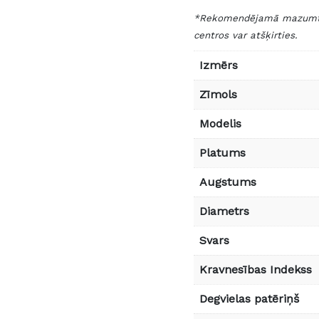
*Rekomendējamā mazumtird
centros var atšķirties.
Izmērs
Zīmols
Modelis
Platums
Augstums
Diametrs
Svars
Kravnesības Indekss
Degvielas patēriņš