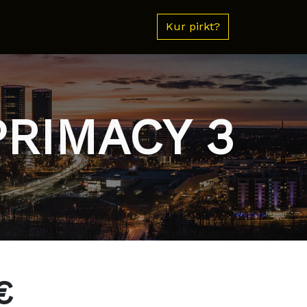
Kur pirkt?
PRIMACY 3
€