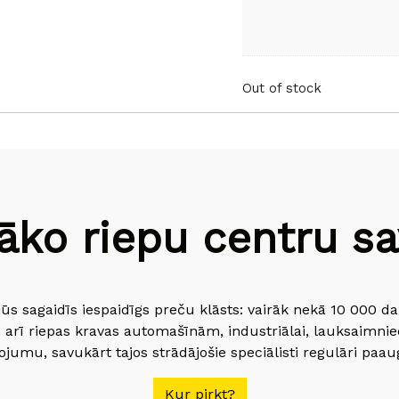
Out of stock
āko riepu centru sav
jūs sagaidīs iespaidīgs preču klāsts: vairāk nekā 10 000 
 arī riepas kravas automašīnām, industriālai, lauksaimnie
jumu, savukārt tajos strādājošie speciālisti regulāri paau
Kur pirkt?