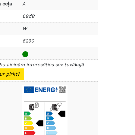
 ceļa
A
69dB
W
6290
u aicinām interesēties sev tuvākajā
ur pirkt?