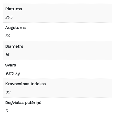
Platums
205
Augstums
50
Diametrs
15
Svars
9.110 kg
Kravnesības Indekss
89
Degvielas patēriņš
D