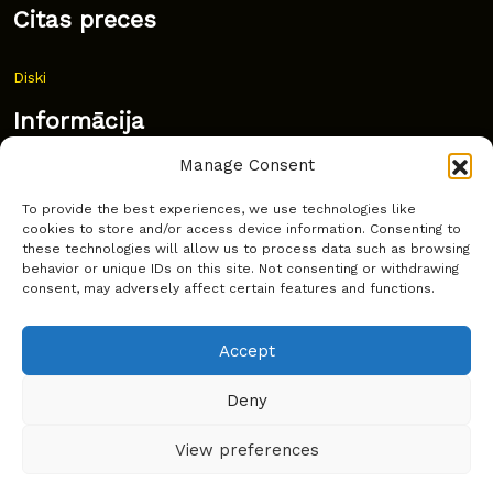
Citas preces
Diski
Informācija
Manage Consent
Jaunumi
To provide the best experiences, we use technologies like
Bieži uzdoti jautājumi
cookies to store and/or access device information. Consenting to
these technologies will allow us to process data such as browsing
Kur pirkt?
behavior or unique IDs on this site. Not consenting or withdrawing
consent, may adversely affect certain features and functions.
Sīkdatņu politika
Accept
Deny
Copyright © Latakko 2024
View preferences