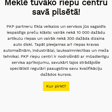
Meklē tuvāko riepu centru
savā pilsētā!
PKP partneru tīkla veikalos un servisos jūs sagaidīs
iespaidīgs preču klāsts: vairāk nekā 10 000 dažādu
artikulu riepas un vairāk nekā 300 dažāda dizaina
auto diski. Tapāt pieejamas arī riepas kravas
automašīnām, industriālai, lauksaimniecības un meža
tehnikai. PKP riepu centri ir nodrošināti ar mūsdienīgu
servisa aprīkojumu, savukārt tajos strādājošie
speciālisti regulāri paaugstina savu kvalifikāciju
dažādos kursos.
Kur pirkt?