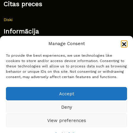
Citas preces
Diski
Informācija
Manage Consent
Jaunumi
To provide the best experiences, we use technologies like
Bieži uzdoti jautājumi
cookies to store and/or access device information. Consenting to
these technologies will allow us to process data such as browsing
Kur pirkt?
behavior or unique IDs on this site. Not consenting or withdrawing
consent, may adversely affect certain features and functions.
Sīkdatņu politika
Accept
Deny
Copyright © Latakko 2024
View preferences