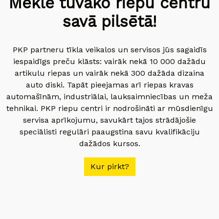
Meklē tuvāko riepu centru
savā pilsētā!
PKP partneru tīkla veikalos un servisos jūs sagaidīs
iespaidīgs preču klāsts: vairāk nekā 10 000 dažādu
artikulu riepas un vairāk nekā 300 dažāda dizaina
auto diski. Tapāt pieejamas arī riepas kravas
automašīnām, industriālai, lauksaimniecības un meža
tehnikai. PKP riepu centri ir nodrošināti ar mūsdienīgu
servisa aprīkojumu, savukārt tajos strādājošie
speciālisti regulāri paaugstina savu kvalifikāciju
dažādos kursos.
Kur pirkt?