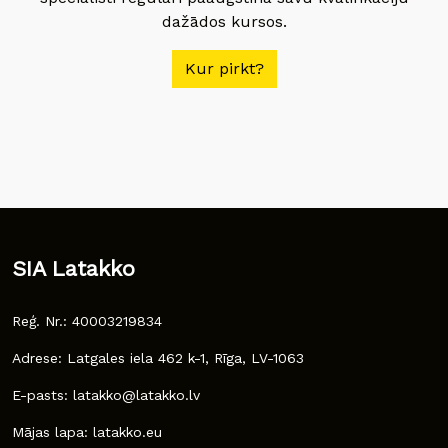
dažādos kursos.
Kur pirkt?
SIA Latakko
Reģ. Nr.: 40003219834
Adrese: Latgales iela 462 k-1, Rīga, LV-1063
E-pasts: latakko@latakko.lv
Mājas lapa: latakko.eu