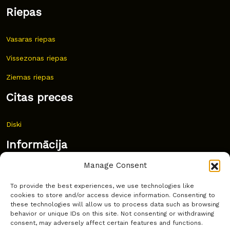
Riepas
Vasaras riepas
Vissezonas riepas
Ziemas riepas
Citas preces
Diski
Informācija
Manage Consent
Jaunumi
To provide the best experiences, we use technologies like
Bieži uzdoti jautājumi
cookies to store and/or access device information. Consenting to
these technologies will allow us to process data such as browsing
Kur pirkt?
behavior or unique IDs on this site. Not consenting or withdrawing
consent, may adversely affect certain features and functions.
Sīkdatņu politika