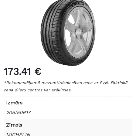
173.41 €
*Rekomendējamā mazumtirdzniecības cena ar PVN. Faktiskā
cena dīleru centros var atšķirties.
Izmērs
205/50R17
Zīmols
MICHELIN