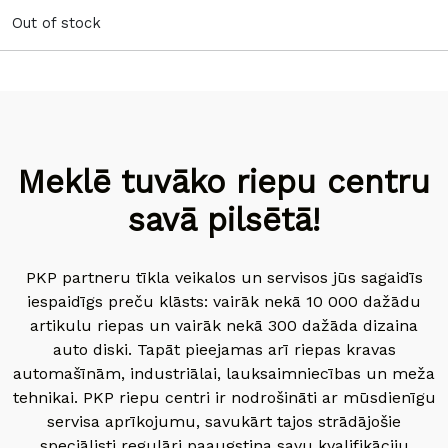
Out of stock
Meklē tuvāko riepu centru
savā pilsētā!
PKP partneru tīkla veikalos un servisos jūs sagaidīs
iespaidīgs preču klāsts: vairāk nekā 10 000 dažādu
artikulu riepas un vairāk nekā 300 dažāda dizaina
auto diski. Tapāt pieejamas arī riepas kravas
automašīnām, industriālai, lauksaimniecības un meža
tehnikai. PKP riepu centri ir nodrošināti ar mūsdienīgu
servisa aprīkojumu, savukārt tajos strādājošie
speciālisti regulāri paaugstina savu kvalifikāciju