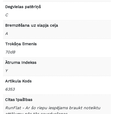
Degvielas patēriņš
C
Bremzēšana uz slapja ceļa
A
Trokšņa līmenis
70dB
Ātruma Indekss
Y
Artikula Kods
6353
Citas īpašības
RunFlat - Ar šo riepu iespējams braukt noteiktu
attālumu pēc tās caurduršanas