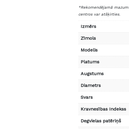
*Rekomendējamā mazumtird
centros var atšķirties.
Izmērs
Zīmols
Modelis
Platums
Augstums
Diametrs
Svars
Kravnesības Indekss
Degvielas patēriņš