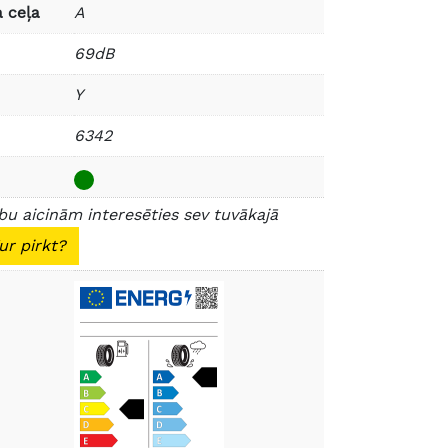
 ceļa
A
69dB
Y
6342
u aicinām interesēties sev tuvākajā
ur pirkt?