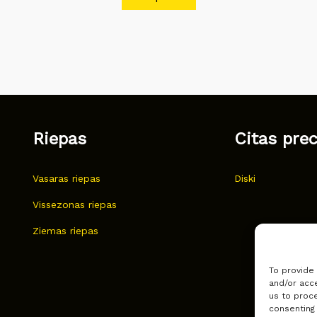
Riepas
Citas pre
Vasaras riepas
Diski
Vissezonas riepas
Ziemas riepas
To provide
and/or acce
us to proce
consenting