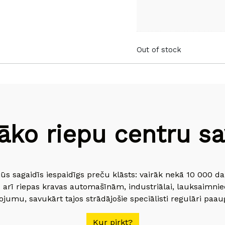
Out of stock
āko riepu centru sav
jūs sagaidīs iespaidīgs preču klāsts: vairāk nekā 10 000 
 arī riepas kravas automašīnām, industriālai, lauksaimnie
jumu, savukārt tajos strādājošie speciālisti regulāri paau
Kur pirkt?