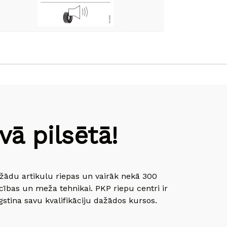
ā pilsētā!
dažādu artikulu riepas un vairāk nekā 300
cības un meža tehnikai. PKP riepu centri ir
gstina savu kvalifikāciju dažādos kursos.