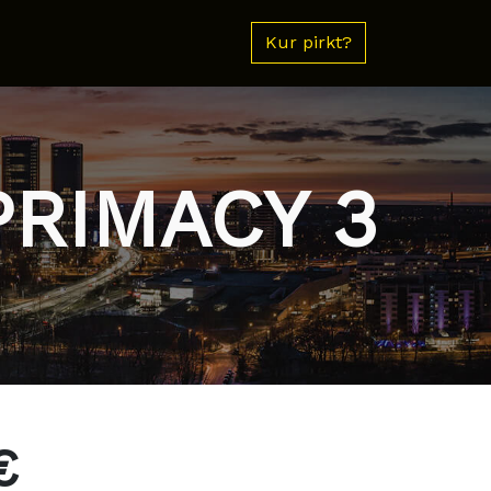
Kur pirkt?
PRIMACY 3
€