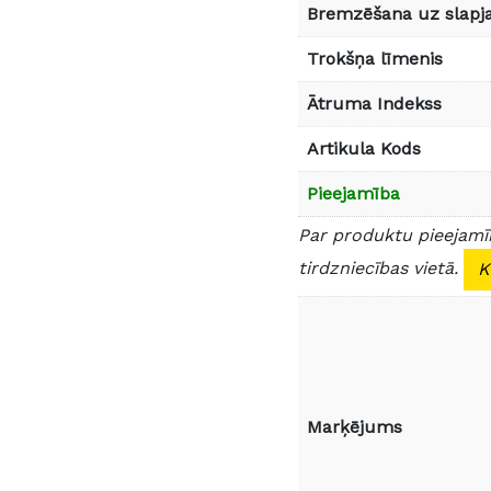
Bremzēšana uz slapja
Trokšņa līmenis
Ātruma Indekss
Artikula Kods
Pieejamība
Par produktu pieejamīb
tirdzniecības vietā.
K
Marķējums