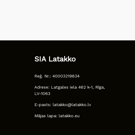
SIA Latakko
Reģ. Nr.: 40003219834
Adrese: Latgales iela 462 k-1, Rīga,
LV-1063
E-pasts: latakko@latakko.lv
Mājas lapa: latakko.eu