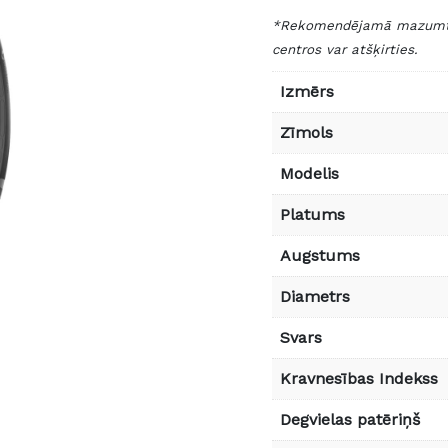
*Rekomendējamā mazumtird
centros var atšķirties.
Izmērs
Zīmols
Modelis
Platums
Augstums
Diametrs
Svars
Kravnesības Indekss
Degvielas patēriņš