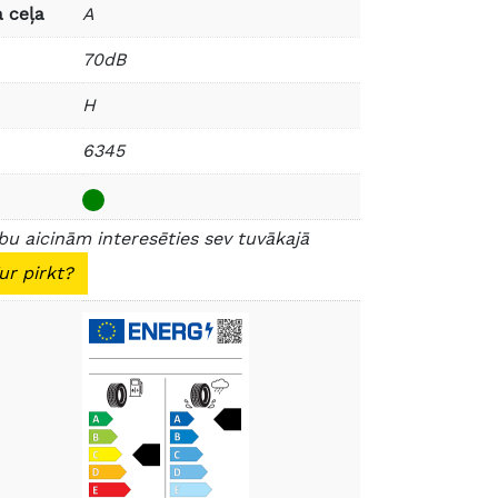
 ceļa
A
70dB
H
6345
u aicinām interesēties sev tuvākajā
ur pirkt?