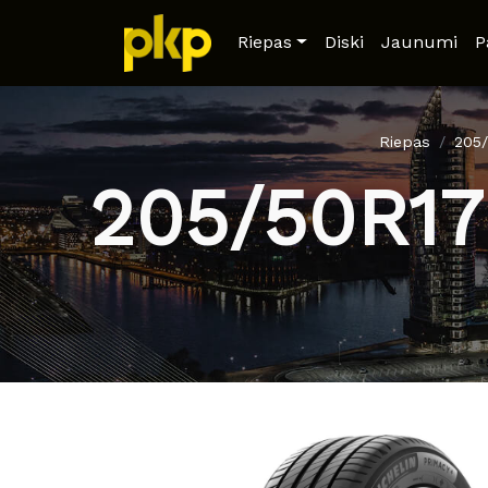
Riepas
Diski
Jaunumi
P
Riepas
205
205/50R1