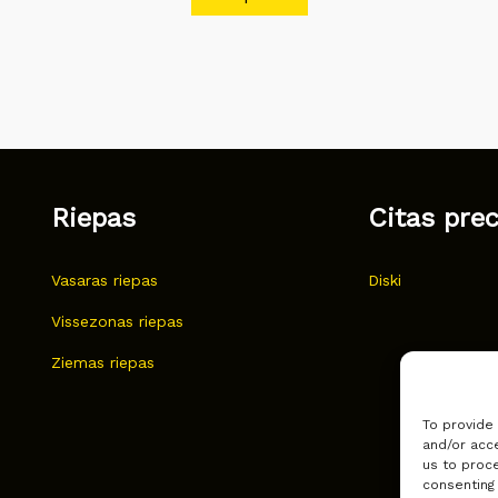
Riepas
Citas pre
Vasaras riepas
Diski
Vissezonas riepas
Ziemas riepas
To provide
and/or acce
us to proce
consenting