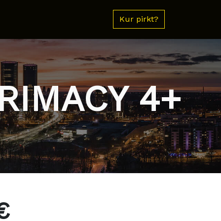
Kur pirkt?
RIMACY 4+
€