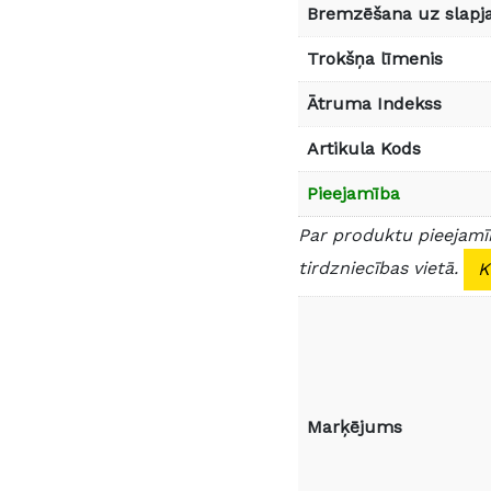
Bremzēšana uz slapja
Trokšņa līmenis
Ātruma Indekss
Artikula Kods
Pieejamība
Par produktu pieejamīb
tirdzniecības vietā.
K
Marķējums