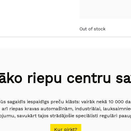
Out of stock
āko riepu centru sav
jūs sagaidīs iespaidīgs preču klāsts: vairāk nekā 10 000 
 arī riepas kravas automašīnām, industriālai, lauksaimnie
jumu, savukārt tajos strādājošie speciālisti regulāri paau
Kur pirkt?