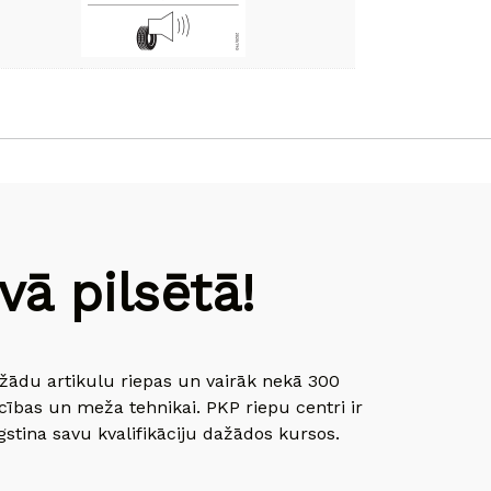
ā pilsētā!
dažādu artikulu riepas un vairāk nekā 300
cības un meža tehnikai. PKP riepu centri ir
gstina savu kvalifikāciju dažādos kursos.