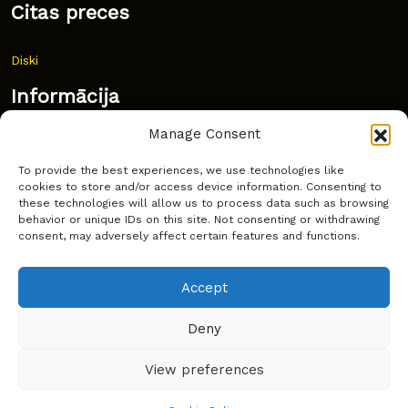
Citas preces
Diski
Informācija
Manage Consent
Jaunumi
To provide the best experiences, we use technologies like
Bieži uzdoti jautājumi
cookies to store and/or access device information. Consenting to
these technologies will allow us to process data such as browsing
Kur pirkt?
behavior or unique IDs on this site. Not consenting or withdrawing
consent, may adversely affect certain features and functions.
Sīkdatņu politika
Accept
Deny
Copyright © Latakko 2024
View preferences