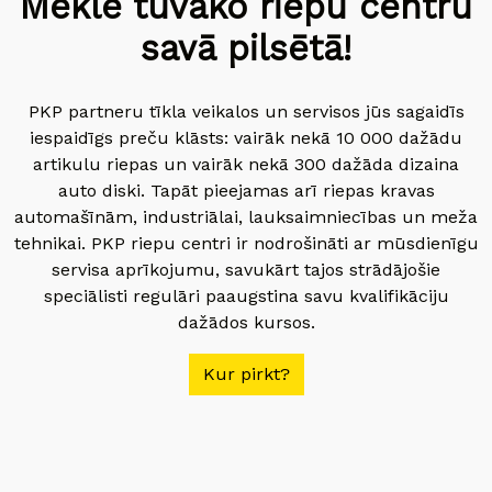
Meklē tuvāko riepu centru
savā pilsētā!
PKP partneru tīkla veikalos un servisos jūs sagaidīs
iespaidīgs preču klāsts: vairāk nekā 10 000 dažādu
artikulu riepas un vairāk nekā 300 dažāda dizaina
auto diski. Tapāt pieejamas arī riepas kravas
automašīnām, industriālai, lauksaimniecības un meža
tehnikai. PKP riepu centri ir nodrošināti ar mūsdienīgu
servisa aprīkojumu, savukārt tajos strādājošie
speciālisti regulāri paaugstina savu kvalifikāciju
dažādos kursos.
Kur pirkt?