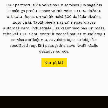
PKP partneru tīkla veikalos un servisos jūs sagaidīs
iespaidīgs preču klāsts: vairāk nekā 10 000 dažādu
artikulu riepas un vairāk nekā 300 dažāda dizaina
auto diski. Tapāt pieejamas arī riepas kravas
automašīnām, industriālai, lauksaimniecības un meža
tehnikai. PKP riepu centri ir nodrošināti ar mūsdienīgu
servisa aprīkojumu, savukārt tajos strādājošie
speciālisti regulāri paaugstina savu kvalifikāciju
dažādos kursos.
Kur pirkt?