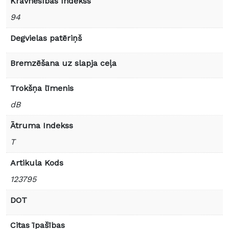
Kravnesības Indekss
94
Degvielas patēriņš
Bremzēšana uz slapja ceļa
Trokšņa līmenis
dB
Ātruma Indekss
T
Artikula Kods
123795
DOT
Citas īpašības