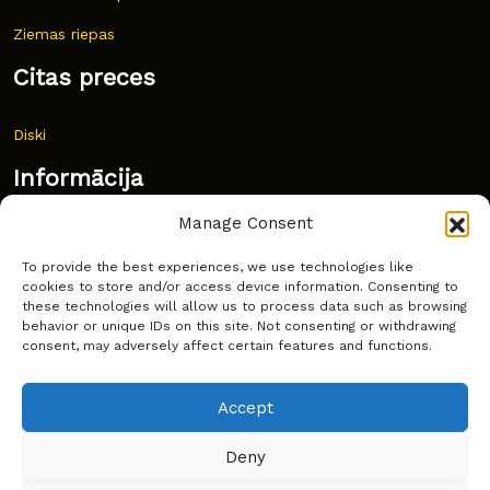
Ziemas riepas
Citas preces
Diski
Informācija
Manage Consent
Jaunumi
To provide the best experiences, we use technologies like
Bieži uzdoti jautājumi
cookies to store and/or access device information. Consenting to
these technologies will allow us to process data such as browsing
Kur pirkt?
behavior or unique IDs on this site. Not consenting or withdrawing
consent, may adversely affect certain features and functions.
Sīkdatņu politika
Accept
Deny