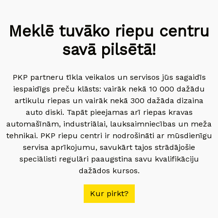
Meklē tuvāko riepu centru
savā pilsētā!
PKP partneru tīkla veikalos un servisos jūs sagaidīs
iespaidīgs preču klāsts: vairāk nekā 10 000 dažādu
artikulu riepas un vairāk nekā 300 dažāda dizaina
auto diski. Tapāt pieejamas arī riepas kravas
automašīnām, industriālai, lauksaimniecības un meža
tehnikai. PKP riepu centri ir nodrošināti ar mūsdienīgu
servisa aprīkojumu, savukārt tajos strādājošie
speciālisti regulāri paaugstina savu kvalifikāciju
dažādos kursos.
Kur pirkt?