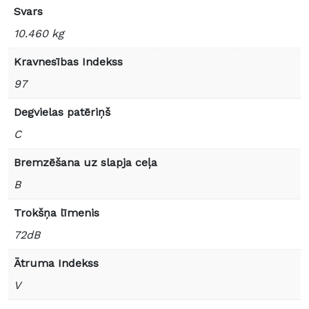
Svars
10.460 kg
Kravnesības Indekss
97
Degvielas patēriņš
C
Bremzēšana uz slapja ceļa
B
Trokšņa līmenis
72dB
Ātruma Indekss
V