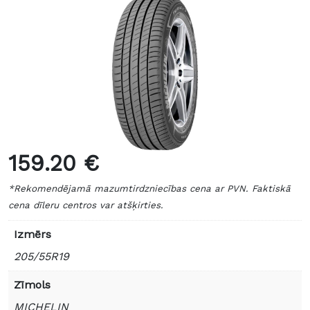
159.20 €
*Rekomendējamā mazumtirdzniecības cena ar PVN. Faktiskā
cena dīleru centros var atšķirties.
Izmērs
205/55R19
Zīmols
MICHELIN