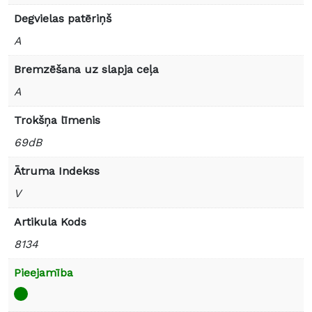
Degvielas patēriņš
A
Bremzēšana uz slapja ceļa
A
Trokšņa līmenis
69dB
Ātruma Indekss
V
Artikula Kods
8134
Pieejamība