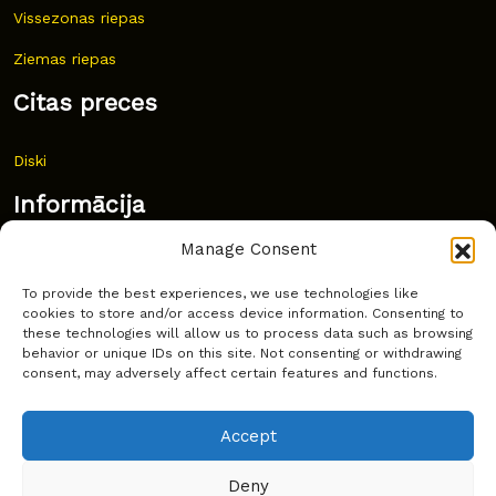
Vissezonas riepas
Ziemas riepas
Citas preces
Diski
Informācija
Manage Consent
Jaunumi
To provide the best experiences, we use technologies like
Bieži uzdoti jautājumi
cookies to store and/or access device information. Consenting to
these technologies will allow us to process data such as browsing
Kur pirkt?
behavior or unique IDs on this site. Not consenting or withdrawing
consent, may adversely affect certain features and functions.
Sīkdatņu politika
Accept
Deny