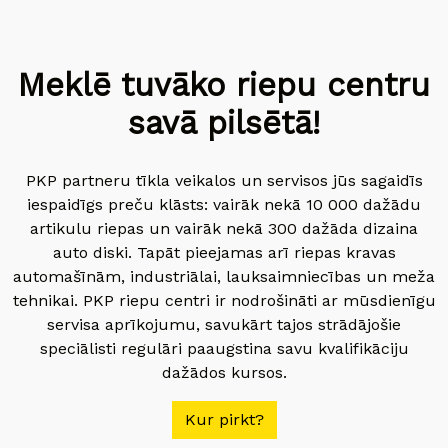
Meklē tuvāko riepu centru
savā pilsētā!
PKP partneru tīkla veikalos un servisos jūs sagaidīs
iespaidīgs preču klāsts: vairāk nekā 10 000 dažādu
artikulu riepas un vairāk nekā 300 dažāda dizaina
auto diski. Tapāt pieejamas arī riepas kravas
automašīnām, industriālai, lauksaimniecības un meža
tehnikai. PKP riepu centri ir nodrošināti ar mūsdienīgu
servisa aprīkojumu, savukārt tajos strādājošie
speciālisti regulāri paaugstina savu kvalifikāciju
dažādos kursos.
Kur pirkt?