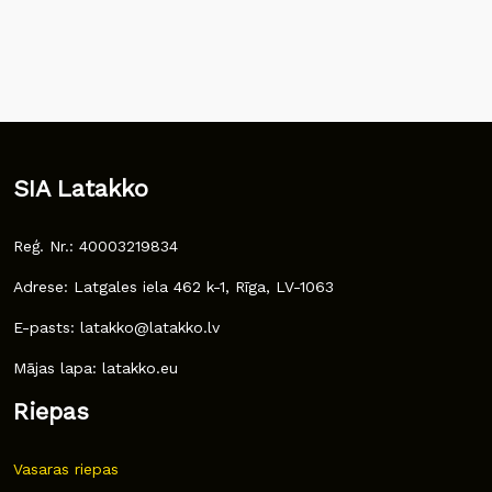
SIA Latakko
Reģ. Nr.: 40003219834
Adrese: Latgales iela 462 k-1, Rīga, LV-1063
E-pasts: latakko@latakko.lv
Mājas lapa: latakko.eu
Riepas
Vasaras riepas