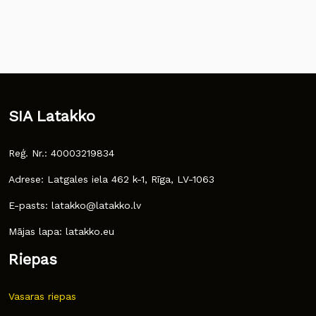
SIA Latakko
Reģ. Nr.: 40003219834
Adrese: Latgales iela 462 k-1, Rīga, LV-1063
E-pasts: latakko@latakko.lv
Mājas lapa: latakko.eu
Riepas
Vasaras riepas