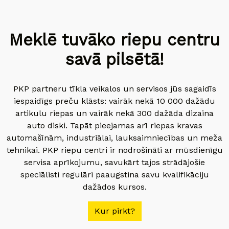
Meklē tuvāko riepu centru
savā pilsētā!
PKP partneru tīkla veikalos un servisos jūs sagaidīs
iespaidīgs preču klāsts: vairāk nekā 10 000 dažādu
artikulu riepas un vairāk nekā 300 dažāda dizaina
auto diski. Tapāt pieejamas arī riepas kravas
automašīnām, industriālai, lauksaimniecības un meža
tehnikai. PKP riepu centri ir nodrošināti ar mūsdienīgu
servisa aprīkojumu, savukārt tajos strādājošie
speciālisti regulāri paaugstina savu kvalifikāciju
dažādos kursos.
Kur pirkt?