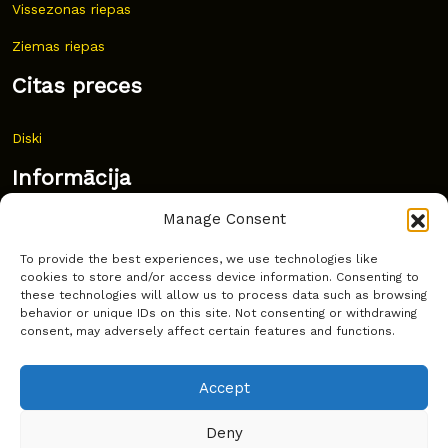
Vissezonas riepas
Ziemas riepas
Citas preces
Diski
Informācija
Manage Consent
Jaunumi
To provide the best experiences, we use technologies like
Bieži uzdoti jautājumi
cookies to store and/or access device information. Consenting to
these technologies will allow us to process data such as browsing
Kur pirkt?
behavior or unique IDs on this site. Not consenting or withdrawing
consent, may adversely affect certain features and functions.
Sīkdatņu politika
Accept
Deny