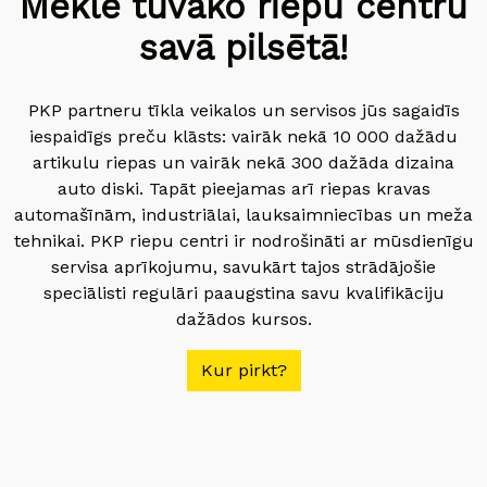
Meklē tuvāko riepu centru
savā pilsētā!
PKP partneru tīkla veikalos un servisos jūs sagaidīs
iespaidīgs preču klāsts: vairāk nekā 10 000 dažādu
artikulu riepas un vairāk nekā 300 dažāda dizaina
auto diski. Tapāt pieejamas arī riepas kravas
automašīnām, industriālai, lauksaimniecības un meža
tehnikai. PKP riepu centri ir nodrošināti ar mūsdienīgu
servisa aprīkojumu, savukārt tajos strādājošie
speciālisti regulāri paaugstina savu kvalifikāciju
dažādos kursos.
Kur pirkt?