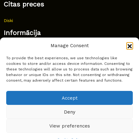
Citas preces
Diski
Informācija
Manage Consent
Jaunumi
To provide the best experiences, we use technologies like
Bieži uzdoti jautājumi
cookies to store and/or access device information. Consenting to
these technologies will allow us to process data such as browsing
Kur pirkt?
behavior or unique IDs on this site. Not consenting or withdrawing
consent, may adversely affect certain features and functions.
Sīkdatņu politika
Accept
Deny
Copyright © Latakko 2024
View preferences