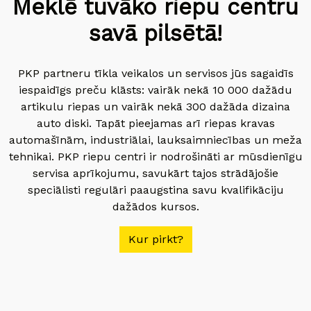
Meklē tuvāko riepu centru
savā pilsētā!
PKP partneru tīkla veikalos un servisos jūs sagaidīs
iespaidīgs preču klāsts: vairāk nekā 10 000 dažādu
artikulu riepas un vairāk nekā 300 dažāda dizaina
auto diski. Tapāt pieejamas arī riepas kravas
automašīnām, industriālai, lauksaimniecības un meža
tehnikai. PKP riepu centri ir nodrošināti ar mūsdienīgu
servisa aprīkojumu, savukārt tajos strādājošie
speciālisti regulāri paaugstina savu kvalifikāciju
dažādos kursos.
Kur pirkt?