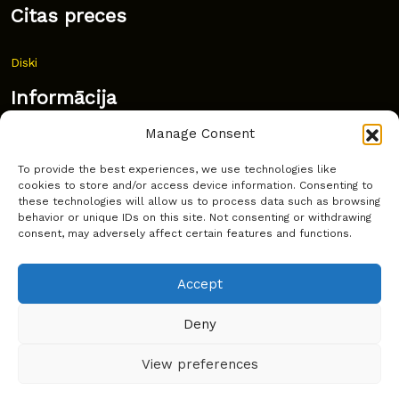
Citas preces
Diski
Informācija
Manage Consent
Jaunumi
To provide the best experiences, we use technologies like
Bieži uzdoti jautājumi
cookies to store and/or access device information. Consenting to
these technologies will allow us to process data such as browsing
Kur pirkt?
behavior or unique IDs on this site. Not consenting or withdrawing
consent, may adversely affect certain features and functions.
Sīkdatņu politika
Accept
Deny
Copyright © Latakko 2024
View preferences