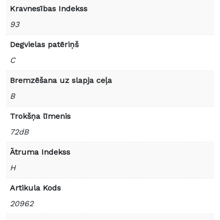
Kravnesības Indekss
93
Degvielas patēriņš
C
Bremzēšana uz slapja ceļa
B
Trokšņa līmenis
72dB
Ātruma Indekss
H
Artikula Kods
20962