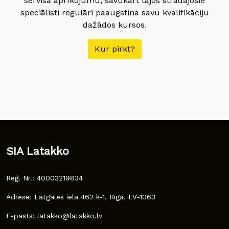
servisa aprīkojumu, savukārt tajos strādājošie
speciālisti regulāri paaugstina savu kvalifikāciju
dažādos kursos.
Kur pirkt?
SIA Latakko
Reģ. Nr.: 40003219834
Adrese: Latgales iela 462 k-1, Rīga, LV-1063
E-pasts: latakko@latakko.lv