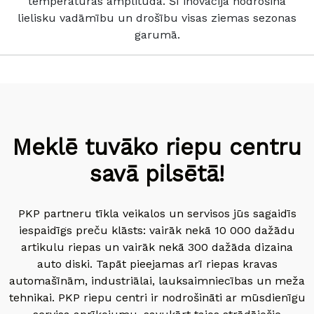
temperatūras amplitūdā. Šī inovācija nodrošina
lielisku vadāmību un drošību visas ziemas sezonas
garumā.
Meklē tuvāko riepu centru
savā pilsētā!
PKP partneru tīkla veikalos un servisos jūs sagaidīs
iespaidīgs preču klāsts: vairāk nekā 10 000 dažādu
artikulu riepas un vairāk nekā 300 dažāda dizaina
auto diski. Tapāt pieejamas arī riepas kravas
automašīnām, industriālai, lauksaimniecības un meža
tehnikai. PKP riepu centri ir nodrošināti ar mūsdienīgu