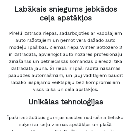
Labākais sniegums jebkādos
ceļa apstākļos
Pirelli izstrādā riepas, sadarbojoties ar vadošajiem
auto ražotājiem un ņemot vērā dažādo auto
modeļu īpašības. Ziemas riepa Winter Sottozero 3
ir izstrādāta, apvienojot auto nozares profesionāļu
zināšanas un pētnieciskās komandas pieredzi tika
izstrādāta jauna. Šī riepa ir īpaši radītā nākamās
paaudzes automašīnām, un ļauj vadītājiem baudīt
labāko iespējamo veiktspēju bez kompromisiem
visos laika un ceļa apstākļos.
Unikālas tehnoloģijas
Īpaši izstrādātais gumijas sastāvs nodrošina lielisku
saķeri ar ceļu ziemas apstākļos un plašā