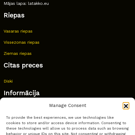
Mājas lapa: latakko.eu
Riepas
Vasaras riepas
Vissezonas riepas
Ziemas riepas
Citas preces
Diski
Informācija
Manage Consent
Jaunumi
To provide the best experiences, we use technologies like
Bieži uzdoti jautājumi
cookies to store and/or access device information. Consenting to
these technologies will allow us to process data such as browsing
Kur pirkt?
behavior or unique IDs on this site. Not consenting or withdrawing