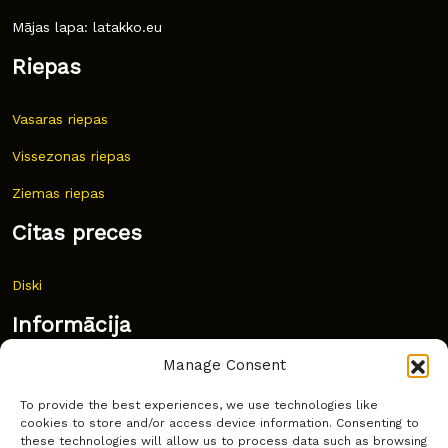
Mājas lapa: latakko.eu
Riepas
Vasaras riepas
Vissezonas riepas
Ziemas riepas
Citas preces
Diski
Informācija
Manage Consent
Jaunumi
To provide the best experiences, we use technologies like
Bieži uzdoti jautājumi
cookies to store and/or access device information. Consenting to
these technologies will allow us to process data such as browsing