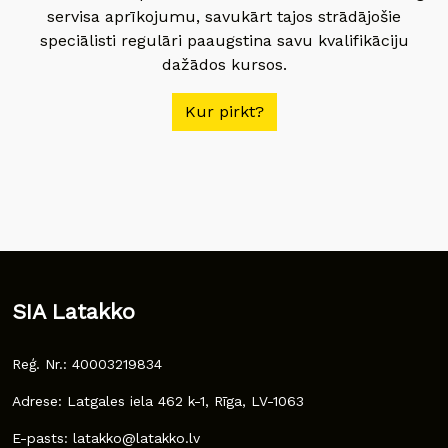
servisa aprīkojumu, savukārt tajos strādājošie
speciālisti regulāri paaugstina savu kvalifikāciju
dažādos kursos.
Kur pirkt?
SIA Latakko
Reģ. Nr.: 40003219834
Adrese: Latgales iela 462 k-1, Rīga, LV-1063
E-pasts: latakko@latakko.lv