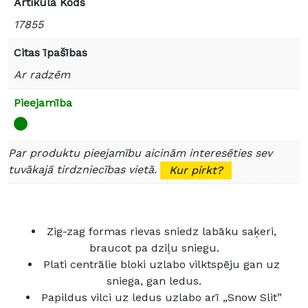
Artikula Kods
17855
Citas īpašības
Ar radzēm
Pieejamība
Par produktu pieejamību aicinām interesēties sev
tuvākajā tirdzniecības vietā.
Kur pirkt?
Zig-zag formas rievas sniedz labāku saķeri,
braucot pa dziļu sniegu.
Plati centrālie bloki uzlabo vilktspēju gan uz
sniega, gan ledus.
Papildus vilci uz ledus uzlabo arī „Snow Slit”