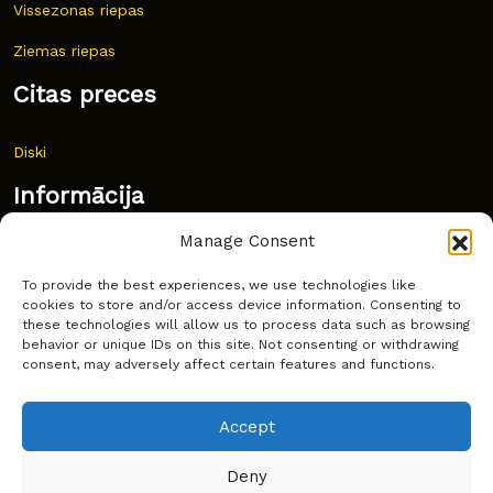
Vissezonas riepas
Ziemas riepas
Citas preces
Diski
Informācija
Manage Consent
Jaunumi
To provide the best experiences, we use technologies like
Bieži uzdoti jautājumi
cookies to store and/or access device information. Consenting to
these technologies will allow us to process data such as browsing
Kur pirkt?
behavior or unique IDs on this site. Not consenting or withdrawing
consent, may adversely affect certain features and functions.
Sīkdatņu politika
Accept
Deny