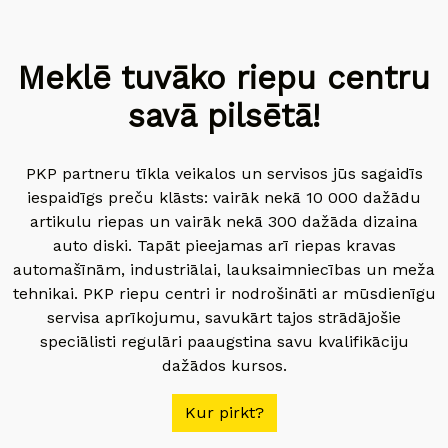
Meklē tuvāko riepu centru
savā pilsētā!
PKP partneru tīkla veikalos un servisos jūs sagaidīs
iespaidīgs preču klāsts: vairāk nekā 10 000 dažādu
artikulu riepas un vairāk nekā 300 dažāda dizaina
auto diski. Tapāt pieejamas arī riepas kravas
automašīnām, industriālai, lauksaimniecības un meža
tehnikai. PKP riepu centri ir nodrošināti ar mūsdienīgu
servisa aprīkojumu, savukārt tajos strādājošie
speciālisti regulāri paaugstina savu kvalifikāciju
dažādos kursos.
Kur pirkt?