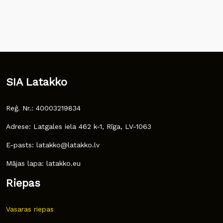
SIA Latakko
Reģ. Nr.: 40003219834
Adrese: Latgales iela 462 k-1, Rīga, LV-1063
E-pasts: latakko@latakko.lv
Mājas lapa: latakko.eu
Riepas
Vasaras riepas