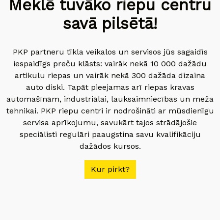
Meklē tuvāko riepu centru
savā pilsētā!
PKP partneru tīkla veikalos un servisos jūs sagaidīs
iespaidīgs preču klāsts: vairāk nekā 10 000 dažādu
artikulu riepas un vairāk nekā 300 dažāda dizaina
auto diski. Tapāt pieejamas arī riepas kravas
automašīnām, industriālai, lauksaimniecības un meža
tehnikai. PKP riepu centri ir nodrošināti ar mūsdienīgu
servisa aprīkojumu, savukārt tajos strādājošie
speciālisti regulāri paaugstina savu kvalifikāciju
dažādos kursos.
Kur pirkt?