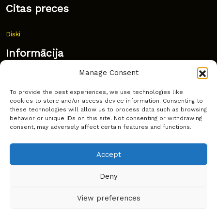
Citas preces
Diski
Informācija
Manage Consent
Jaunumi
To provide the best experiences, we use technologies like
Bieži uzdoti jautājumi
cookies to store and/or access device information. Consenting to
these technologies will allow us to process data such as browsing
Kur pirkt?
behavior or unique IDs on this site. Not consenting or withdrawing
consent, may adversely affect certain features and functions.
Sīkdatņu politika
Accept
Deny
Copyright © Latakko 2024
View preferences