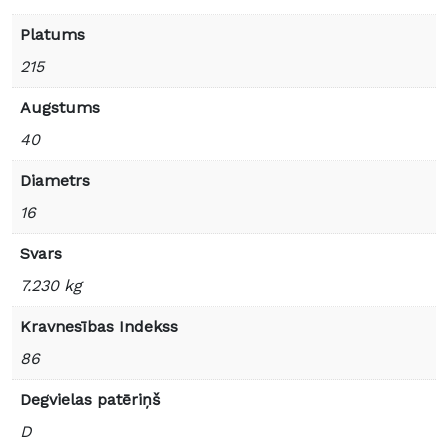
Platums
215
Augstums
40
Diametrs
16
Svars
7.230 kg
Kravnesības Indekss
86
Degvielas patēriņš
D