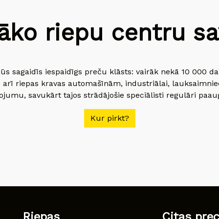
āko riepu centru sav
jūs sagaidīs iespaidīgs preču klāsts: vairāk nekā 10 000 
 arī riepas kravas automašīnām, industriālai, lauksaimnie
jumu, savukārt tajos strādājošie speciālisti regulāri paau
Kur pirkt?
Riepas
Citas pre