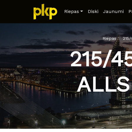
Riepas
Diski
Jaunumi
P
Riepas
215
215/4
ALLS