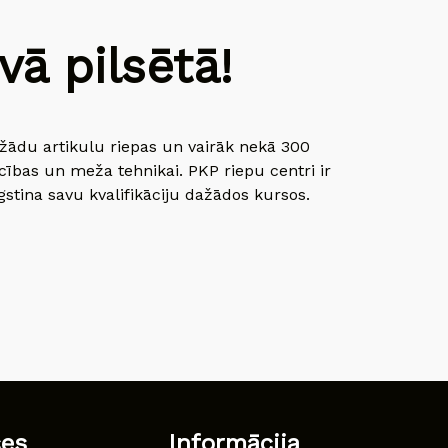
ā pilsētā!
dažādu artikulu riepas un vairāk nekā 300
cības un meža tehnikai. PKP riepu centri ir
gstina savu kvalifikāciju dažādos kursos.
ces
Informācija