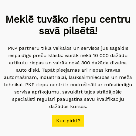
Meklē tuvāko riepu centru
savā pilsētā!
PKP partneru tīkla veikalos un servisos jūs sagaidīs
iespaidīgs preču klāsts: vairāk nekā 10 000 dažādu
artikulu riepas un vairāk nekā 300 dažāda dizaina
auto diski. Tapāt pieejamas arī riepas kravas
automašīnām, industriālai, lauksaimniecības un meža
tehnikai. PKP riepu centri ir nodrošināti ar mūsdienīgu
servisa aprīkojumu, savukārt tajos strādājošie
speciālisti regulāri paaugstina savu kvalifikāciju
dažādos kursos.
Kur pirkt?