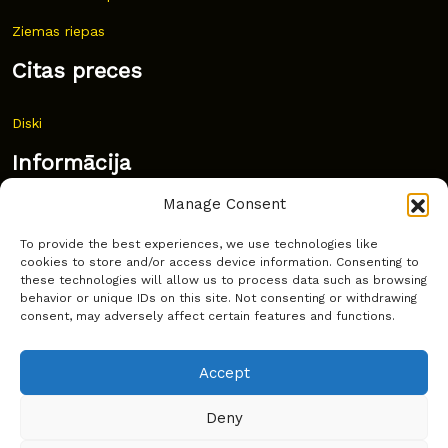
Ziemas riepas
Citas preces
Diski
Informācija
Manage Consent
Jaunumi
To provide the best experiences, we use technologies like
Bieži uzdoti jautājumi
cookies to store and/or access device information. Consenting to
these technologies will allow us to process data such as browsing
Kur pirkt?
behavior or unique IDs on this site. Not consenting or withdrawing
consent, may adversely affect certain features and functions.
Sīkdatņu politika
Accept
Deny