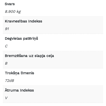
Svars
8.900 kg
Kravnesības Indekss
91
Degvielas patēriņš
C
Bremzēšana uz slapja ceļa
B
Trokšņa līmenis
72dB
Ātruma Indekss
V