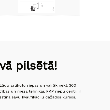
ā pilsētā!
dažādu artikulu riepas un vairāk nekā 300
cības un meža tehnikai. PKP riepu centri ir
gstina savu kvalifikāciju dažādos kursos.