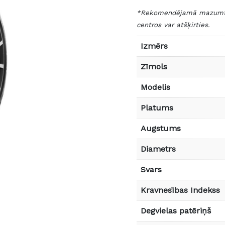
*Rekomendējamā mazumtird
centros var atšķirties.
Izmērs
Zīmols
Modelis
Platums
Augstums
Diametrs
Svars
Kravnesības Indekss
Degvielas patēriņš