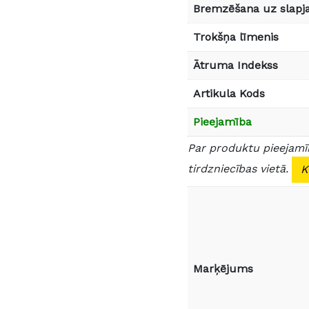
Bremzēšana uz slapja
Trokšņa līmenis
Ātruma Indekss
Artikula Kods
Pieejamība
Par produktu pieejamīb
tirdzniecības vietā.
K
Marķējums