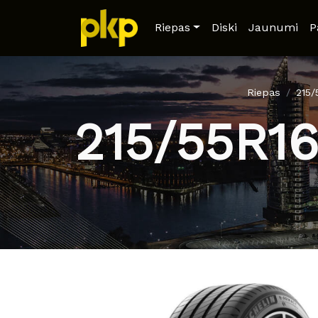
Riepas
Diski
Jaunumi
P
Riepas
215
215/55R1