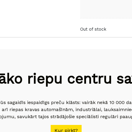
Out of stock
āko riepu centru sav
jūs sagaidīs iespaidīgs preču klāsts: vairāk nekā 10 000 
 arī riepas kravas automašīnām, industriālai, lauksaimnie
jumu, savukārt tajos strādājošie speciālisti regulāri paau
Kur pirkt?