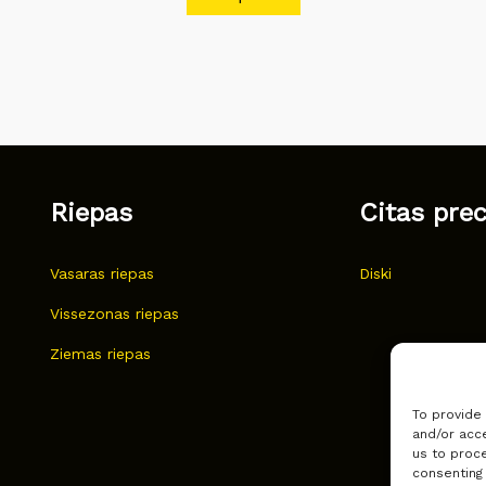
Riepas
Citas pre
Vasaras riepas
Diski
Vissezonas riepas
Ziemas riepas
To provide
and/or acce
us to proce
consenting