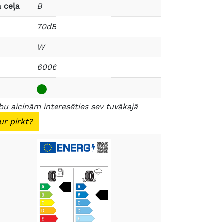
 ceļa
B
70dB
W
6006
u aicinām interesēties sev tuvākajā
ur pirkt?