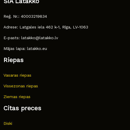
SIA Latakko
Reģ. Nr.: 40003219834
Adrese: Latgales iela 462 k-1, Rīga, LV-1063
E-pasts: latakko@latakko.lv
Mājas lapa: latakko.eu
Riepas
Vasaras riepas
Vissezonas riepas
Ziemas riepas
Citas preces
Diski