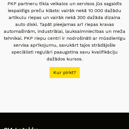
PKP partneru tīkla veikalos un servisos jūs sagaidīs
iespaidīgs preču klāsts: vairāk nekā 10 000 dažādu
artikulu riepas un vairāk nekā 300 dažāda dizaina
auto diski. Tapāt pieejamas arī riepas kravas
automašīnām, industriālai, lauksaimniecības un meža
tehnikai. PKP riepu centri ir nodrošināti ar mūsdienīgu
servisa aprīkojumu, savukārt tajos strādājošie
speciālisti regulāri paaugstina savu kvalifikāciju
dažādos kursos.
Kur pirkt?