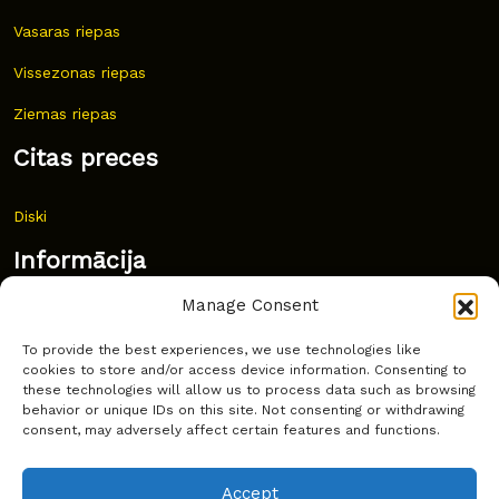
Vasaras riepas
Vissezonas riepas
Ziemas riepas
Citas preces
Diski
Informācija
Manage Consent
Jaunumi
To provide the best experiences, we use technologies like
Bieži uzdoti jautājumi
cookies to store and/or access device information. Consenting to
these technologies will allow us to process data such as browsing
Kur pirkt?
behavior or unique IDs on this site. Not consenting or withdrawing
consent, may adversely affect certain features and functions.
Sīkdatņu politika
Accept