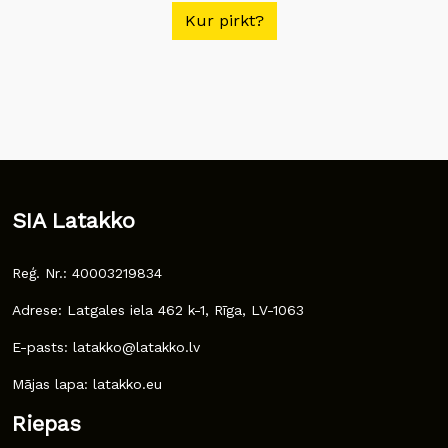
Kur pirkt?
SIA Latakko
Reģ. Nr.: 40003219834
Adrese: Latgales iela 462 k-1, Rīga, LV-1063
E-pasts: latakko@latakko.lv
Mājas lapa: latakko.eu
Riepas