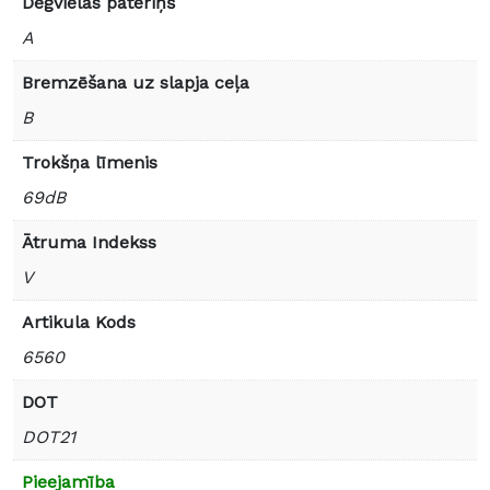
Degvielas patēriņš
A
Bremzēšana uz slapja ceļa
B
Trokšņa līmenis
69dB
Ātruma Indekss
V
Artikula Kods
6560
DOT
DOT21
Pieejamība