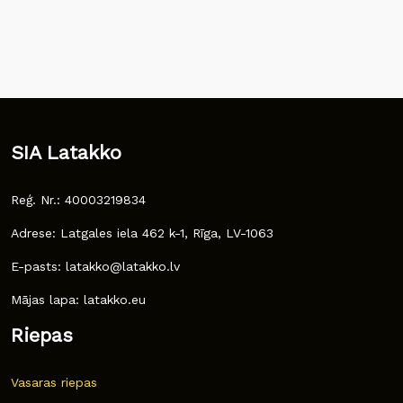
SIA Latakko
Reģ. Nr.: 40003219834
Adrese: Latgales iela 462 k-1, Rīga, LV-1063
E-pasts: latakko@latakko.lv
Mājas lapa: latakko.eu
Riepas
Vasaras riepas