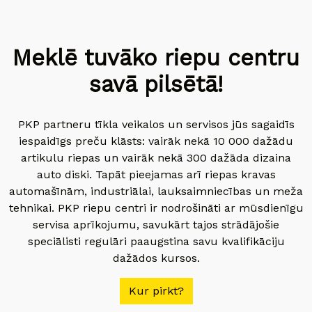
Meklē tuvāko riepu centru
savā pilsētā!
PKP partneru tīkla veikalos un servisos jūs sagaidīs
iespaidīgs preču klāsts: vairāk nekā 10 000 dažādu
artikulu riepas un vairāk nekā 300 dažāda dizaina
auto diski. Tapāt pieejamas arī riepas kravas
automašīnām, industriālai, lauksaimniecības un meža
tehnikai. PKP riepu centri ir nodrošināti ar mūsdienīgu
servisa aprīkojumu, savukārt tajos strādājošie
speciālisti regulāri paaugstina savu kvalifikāciju
dažādos kursos.
Kur pirkt?