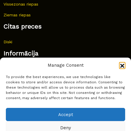
Vissezonas riepas
Ziemas riepas
Citas preces
Diski
Informācija
Manage Consent
Jaunumi
To provide the best experiences, we use technologies like
Bieži uzdoti jautājumi
cookies to store and/or access device information. Consenting to
these technologies will allow us to process data such as browsing
Kur pirkt?
behavior or unique IDs on this site. Not consenting or withdrawing
consent, may adversely affect certain features and functions.
Sīkdatņu politika
Accept
Deny