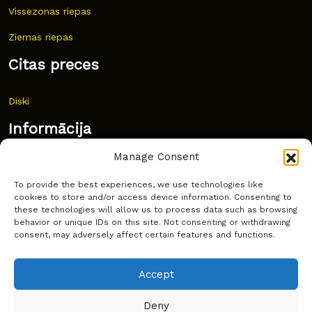
Vissezonas riepas
Ziemas riepas
Citas preces
Diski
Informācija
Manage Consent
Jaunumi
To provide the best experiences, we use technologies like
Bieži uzdoti jautājumi
cookies to store and/or access device information. Consenting to
these technologies will allow us to process data such as browsing
Kur pirkt?
behavior or unique IDs on this site. Not consenting or withdrawing
consent, may adversely affect certain features and functions.
Sīkdatņu politika
Accept
Deny