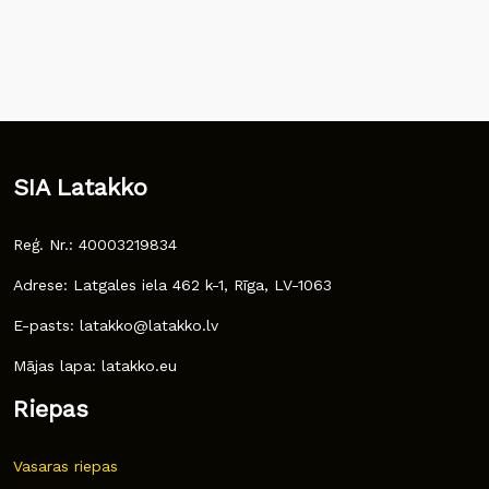
SIA Latakko
Reģ. Nr.: 40003219834
Adrese: Latgales iela 462 k-1, Rīga, LV-1063
E-pasts: latakko@latakko.lv
Mājas lapa: latakko.eu
Riepas
Vasaras riepas