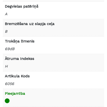
Degvielas patēriņš
A
Bremzēšana uz slapja ceļa
B
Trokšņa līmenis
69dB
Ātruma Indekss
H
Artikula Kods
6056
Pieejamība