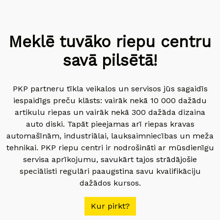
Meklē tuvāko riepu centru
savā pilsētā!
PKP partneru tīkla veikalos un servisos jūs sagaidīs
iespaidīgs preču klāsts: vairāk nekā 10 000 dažādu
artikulu riepas un vairāk nekā 300 dažāda dizaina
auto diski. Tapāt pieejamas arī riepas kravas
automašīnām, industriālai, lauksaimniecības un meža
tehnikai. PKP riepu centri ir nodrošināti ar mūsdienīgu
servisa aprīkojumu, savukārt tajos strādājošie
speciālisti regulāri paaugstina savu kvalifikāciju
dažādos kursos.
Kur pirkt?