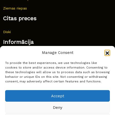
Ziemas riepas
Citas preces
Diski
Informācija
Manage Consent
Jaunumi
To provide the best experiences, we use technologies like
Bieži uzdoti jautājumi
cookies to store and/or access device information. Consenting to
these technologies will allow us to process data such as browsing
Kur pirkt?
behavior or unique IDs on this site. Not consenting or withdrawing
consent, may adversely affect certain features and functions.
Sīkdatņu politika
Accept
Deny