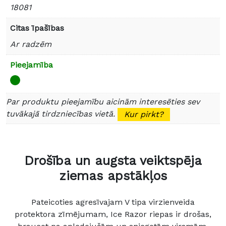
18081
Citas īpašības
Ar radzēm
Pieejamība
Par produktu pieejamību aicinām interesēties sev
tuvākajā tirdzniecības vietā.
Kur pirkt?
Drošība un augsta veiktspēja
ziemas apstākļos
Pateicoties agresīvajam V tipa virzienveida
protektora zīmējumam, Ice Razor riepas ir drošas,