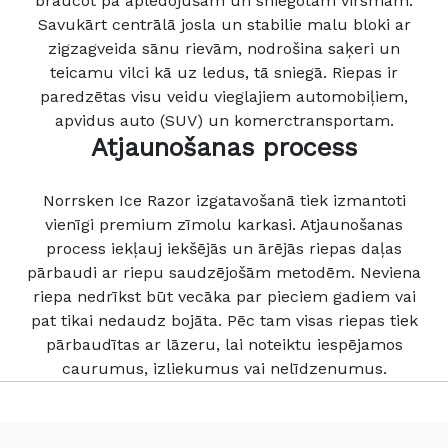
braucot pa apledojušām un sniegotām virsmām.
Savukārt centrālā josla un stabilie malu bloki ar
zigzagveida sānu rievām, nodrošina saķeri un
teicamu vilci kā uz ledus, tā sniegā. Riepas ir
paredzētas visu veidu vieglajiem automobiļiem,
apvidus auto (SUV) un komerctransportam.
Atjaunošanas process
Norrsken Ice Razor izgatavošanā tiek izmantoti
vienīgi premium zīmolu karkasi. Atjaunošanas
process iekļauj iekšējās un ārējās riepas daļas
pārbaudi ar riepu saudzējošām metodēm. Neviena
riepa nedrīkst būt vecāka par pieciem gadiem vai
pat tikai nedaudz bojāta. Pēc tam visas riepas tiek
pārbaudītas ar lāzeru, lai noteiktu iespējamos
caurumus, izliekumus vai nelīdzenumus.