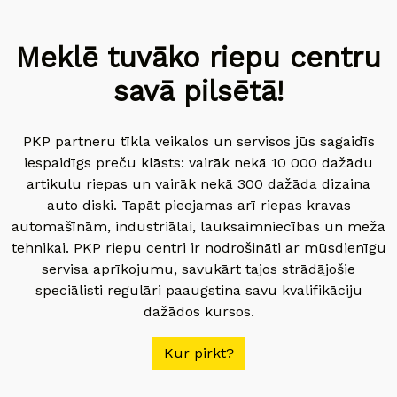
Meklē tuvāko riepu centru
savā pilsētā!
PKP partneru tīkla veikalos un servisos jūs sagaidīs
iespaidīgs preču klāsts: vairāk nekā 10 000 dažādu
artikulu riepas un vairāk nekā 300 dažāda dizaina
auto diski. Tapāt pieejamas arī riepas kravas
automašīnām, industriālai, lauksaimniecības un meža
tehnikai. PKP riepu centri ir nodrošināti ar mūsdienīgu
servisa aprīkojumu, savukārt tajos strādājošie
speciālisti regulāri paaugstina savu kvalifikāciju
dažādos kursos.
Kur pirkt?