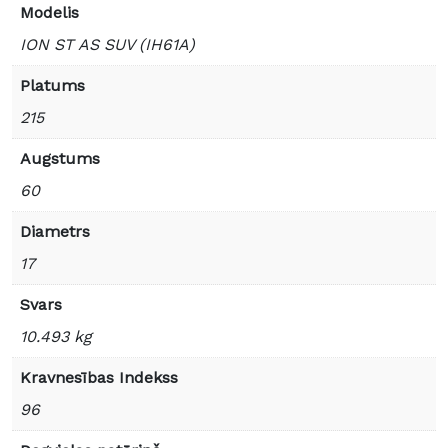
Modelis
ION ST AS SUV (IH61A)
Platums
215
Augstums
60
Diametrs
17
Svars
10.493 kg
Kravnesības Indekss
96