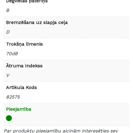
Degvielas patēriņš
B
Bremzēšana uz slapja ceļa
D
Trokšņa līmenis
70dB
Ātruma Indekss
V
Artikula Kods
82575
Pieejamība
Par produktu pieejamību aicinām interesēties sev