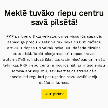
Meklē tuvāko riepu centru
savā pilsētā!
PKP partneru tīkla veikalos un servisos jūs sagaidīs
iespaidīgs preču klāsts: vairāk nekā 10 000 dažādu
artikulu riepas un vairāk nekā 300 dažāda dizaina
auto diski. Tapāt pieejamas arī riepas kravas
automašīnām, industriālai, lauksaimniecības un meža
tehnikai. PKP riepu centri ir nodrošināti ar mūsdienīgu
servisa aprīkojumu, savukārt tajos strādājošie
speciālisti regulāri paaugstina savu kvalifikāciju
dažādos kursos.
Kur pirkt?