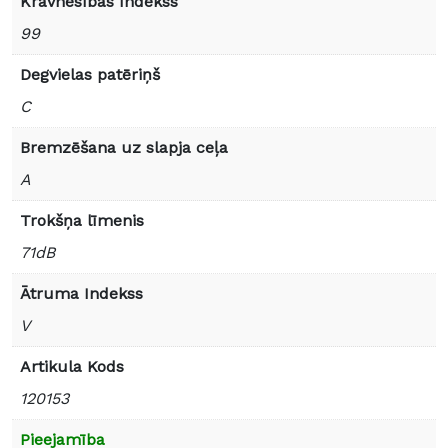
Kravnesības Indekss
99
Degvielas patēriņš
C
Bremzēšana uz slapja ceļa
A
Trokšņa līmenis
71dB
Ātruma Indekss
V
Artikula Kods
120153
Pieejamība