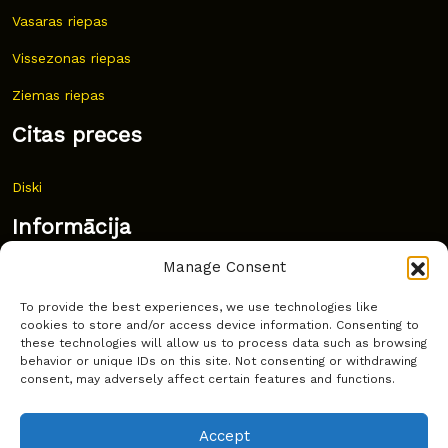
Vasaras riepas
Vissezonas riepas
Ziemas riepas
Citas preces
Diski
Informācija
Manage Consent
Jaunumi
To provide the best experiences, we use technologies like
Bieži uzdoti jautājumi
cookies to store and/or access device information. Consenting to
these technologies will allow us to process data such as browsing
Kur pirkt?
behavior or unique IDs on this site. Not consenting or withdrawing
consent, may adversely affect certain features and functions.
Sīkdatņu politika
Accept