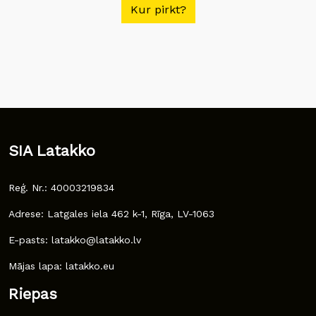
Kur pirkt?
SIA Latakko
Reģ. Nr.: 40003219834
Adrese: Latgales iela 462 k-1, Rīga, LV-1063
E-pasts: latakko@latakko.lv
Mājas lapa: latakko.eu
Riepas