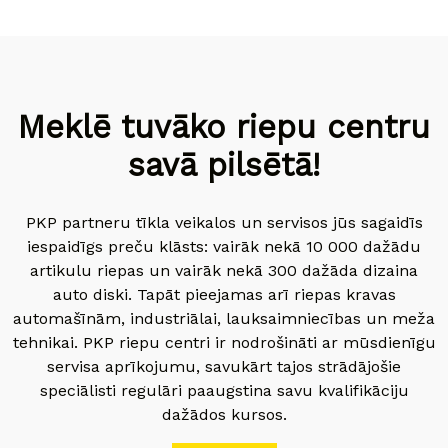
Meklē tuvāko riepu centru
savā pilsētā!
PKP partneru tīkla veikalos un servisos jūs sagaidīs
iespaidīgs preču klāsts: vairāk nekā 10 000 dažādu
artikulu riepas un vairāk nekā 300 dažāda dizaina
auto diski. Tapāt pieejamas arī riepas kravas
automašīnām, industriālai, lauksaimniecības un meža
tehnikai. PKP riepu centri ir nodrošināti ar mūsdienīgu
servisa aprīkojumu, savukārt tajos strādājošie
speciālisti regulāri paaugstina savu kvalifikāciju
dažādos kursos.