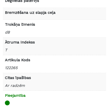
Degvielas patēriņš
Bremzēšana uz slapja ceļa
Trokšņa līmenis
dB
Ātruma Indekss
T
Artikula Kods
122265
Citas īpašības
Ar radzēm
Pieejamība