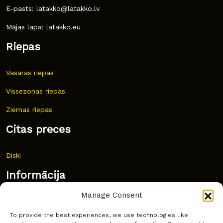
E-pasts: latakko@latakko.lv
Mājas lapa: latakko.eu
Riepas
Vasaras riepas
Vissezonas riepas
Ziemas riepas
Citas preces
Diski
Informācija
Manage Consent
Jaunumi
To provide the best experiences, we use technologies like
Bieži uzdoti jautājumi