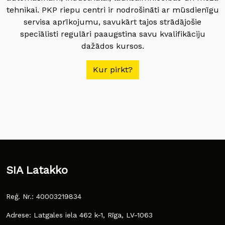
tehnikai. PKP riepu centri ir nodrošināti ar mūsdienīgu
servisa aprīkojumu, savukārt tajos strādājošie
speciālisti regulāri paaugstina savu kvalifikāciju
dažādos kursos.
Kur pirkt?
SIA Latakko
Reģ. Nr.: 40003219834
Adrese: Latgales iela 462 k-1, Rīga, LV-1063