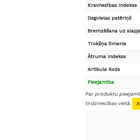
Kravnesības Indekss
Degvielas patēriņš
Bremzēšana uz slapja
Trokšņa līmenis
Ātruma Indekss
Artikula Kods
Pieejamība
Par produktu pieejamīb
tirdzniecības vietā.
K