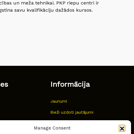
cības un meža tehnikai. PKP riepu centri ir
gstina savu kvalifikāciju dažādos kursos.
ces
Informācija
Jaunumi
Bieži uzdoti jautājumi
Kur pirkt?
Manage Consent