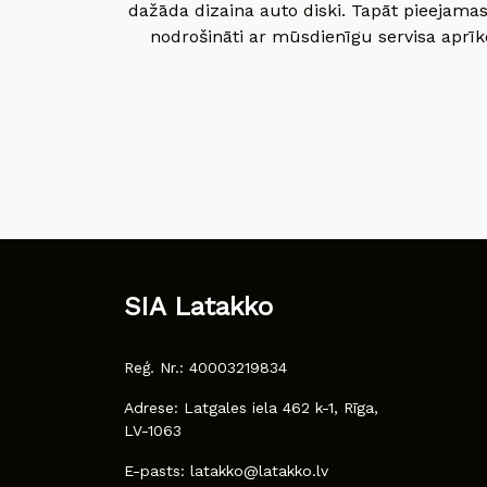
dažāda dizaina auto diski. Tapāt pieejamas
nodrošināti ar mūsdienīgu servisa aprīko
SIA Latakko
Reģ. Nr.: 40003219834
Adrese: Latgales iela 462 k-1, Rīga,
LV-1063
E-pasts: latakko@latakko.lv