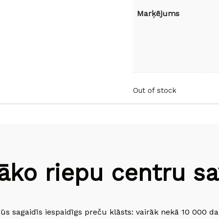
Marķējums
Out of stock
āko riepu centru sav
jūs sagaidīs iespaidīgs preču klāsts: vairāk nekā 10 000 