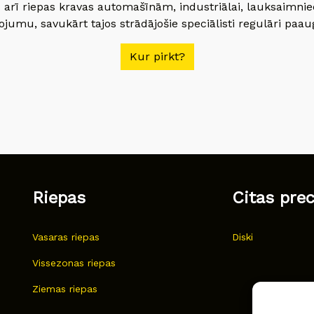
 arī riepas kravas automašīnām, industriālai, lauksaimnie
jumu, savukārt tajos strādājošie speciālisti regulāri paau
Kur pirkt?
Riepas
Citas pre
Vasaras riepas
Diski
Vissezonas riepas
Ziemas riepas