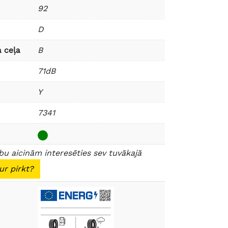
92
D
 ceļa
B
71dB
Y
7341
u aicinām interesēties sev tuvākajā
ur pirkt?