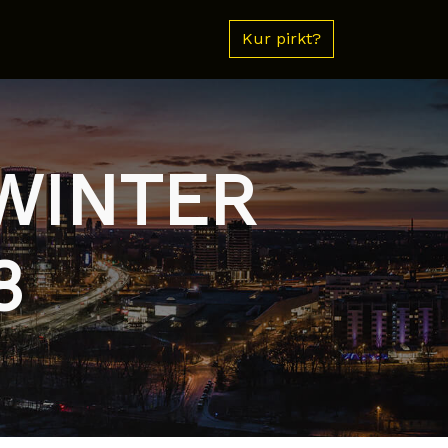
Kur pirkt?
 WINTER
3