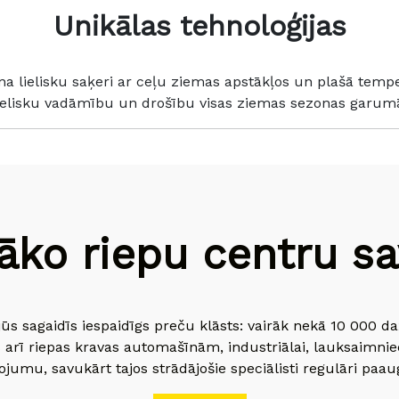
Unikālas tehnoloģijas
ina lielisku saķeri ar ceļu ziemas apstākļos un plašā temp
ielisku vadāmību un drošību visas ziemas sezonas garum
āko riepu centru sav
jūs sagaidīs iespaidīgs preču klāsts: vairāk nekā 10 000 
 arī riepas kravas automašīnām, industriālai, lauksaimnie
jumu, savukārt tajos strādājošie speciālisti regulāri paau