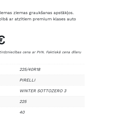
 ziemas ziemas graukšanas apstākļos.
rbībā ar atzītiem premium klases auto
€
zniecības cena ar PVN. Faktiskā cena dīleru
225/40R18
PIRELLI
WINTER SOTTOZERO 3
225
40