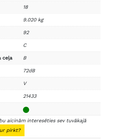
18
9.020 kg
92
C
 ceļa
B
72dB
V
21433
u aicinām interesēties sev tuvākajā
ur pirkt?