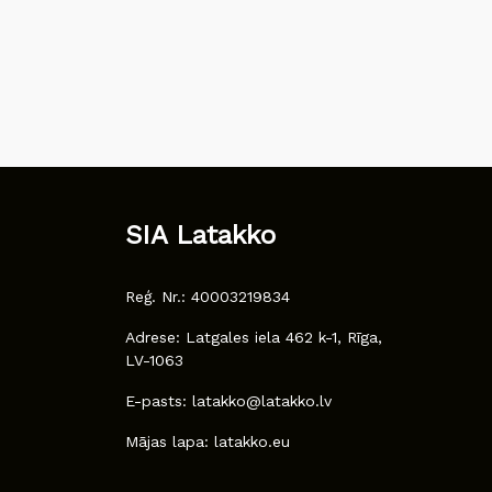
SIA Latakko
Reģ. Nr.: 40003219834
Adrese: Latgales iela 462 k-1, Rīga,
LV-1063
E-pasts: latakko@latakko.lv
Mājas lapa: latakko.eu