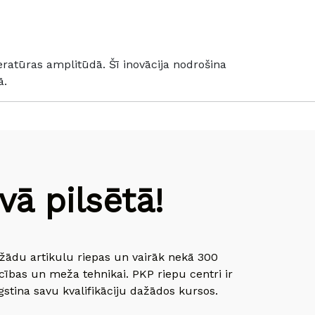
eratūras amplitūdā. Šī inovācija nodrošina
ā.
ā pilsētā!
dažādu artikulu riepas un vairāk nekā 300
cības un meža tehnikai. PKP riepu centri ir
gstina savu kvalifikāciju dažādos kursos.