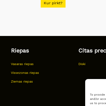
Kur pirkt?
Riepas
Citas pre
Vasaras riepas
Diski
Vissezonas riepas
Ziemas riepas
To provide
and/or acce
us to proce