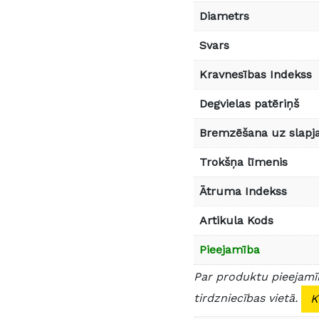
Diametrs
Svars
Kravnesības Indekss
Degvielas patēriņš
Bremzēšana uz slapja
Trokšņa līmenis
Ātruma Indekss
Artikula Kods
Pieejamība
Par produktu pieejamīb
tirdzniecības vietā.
K