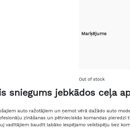
Marķējums
Out of stock
is sniegums jebkādos ceļa ap
vadošajiem auto ražotājiem un ņemot vērā dažādo auto mod
rofesionāļu zināšanas un pētnieciskās komandas pieredzi tika
vadītājiem baudīt labāko iespējamo veiktspēju bez komp