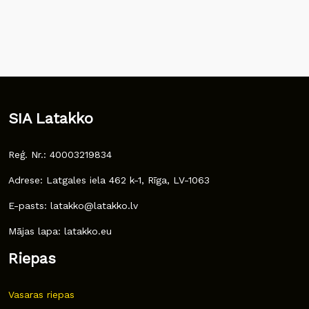
SIA Latakko
Reģ. Nr.: 40003219834
Adrese: Latgales iela 462 k-1, Rīga, LV-1063
E-pasts: latakko@latakko.lv
Mājas lapa: latakko.eu
Riepas
Vasaras riepas