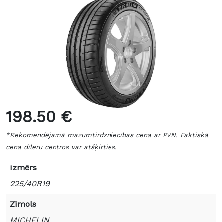
198.50 €
*Rekomendējamā mazumtirdzniecības cena ar PVN. Faktiskā
cena dīleru centros var atšķirties.
Izmērs
225/40R19
Zīmols
MICHELIN