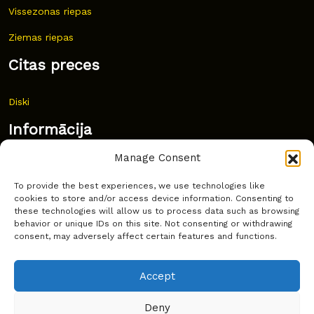
Vissezonas riepas
Ziemas riepas
Citas preces
Diski
Informācija
Manage Consent
Jaunumi
To provide the best experiences, we use technologies like
Bieži uzdoti jautājumi
cookies to store and/or access device information. Consenting to
these technologies will allow us to process data such as browsing
Kur pirkt?
behavior or unique IDs on this site. Not consenting or withdrawing
consent, may adversely affect certain features and functions.
Sīkdatņu politika
Accept
Deny