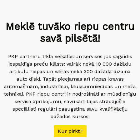
Meklē tuvāko riepu centru
savā pilsētā!
PKP partneru tīkla veikalos un servisos jūs sagaidīs
iespaidīgs preču klāsts: vairāk nekā 10 000 dažādu
artikulu riepas un vairāk nekā 300 dažāda dizaina
auto diski. Tapāt pieejamas arī riepas kravas
automašīnām, industriālai, lauksaimniecības un meža
tehnikai. PKP riepu centri ir nodrošināti ar mūsdienīgu
servisa aprīkojumu, savukārt tajos strādājošie
speciālisti regulāri paaugstina savu kvalifikāciju
dažādos kursos.
Kur pirkt?