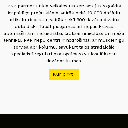
PKP partneru tīkla veikalos un servisos jūs sagaidīs
iespaidīgs preču klāsts: vairāk nekā 10 000 dažādu
artikulu riepas un vairāk nekā 300 dažāda dizaina
auto diski. Tapāt pieejamas arī riepas kravas
automašīnām, industriālai, lauksaimniecības un meža
tehnikai. PKP riepu centri ir nodrošināti ar mūsdienīgu
servisa aprīkojumu, savukārt tajos strādājošie
speciālisti regulāri paaugstina savu kvalifikāciju
dažādos kursos.
Kur pirkt?