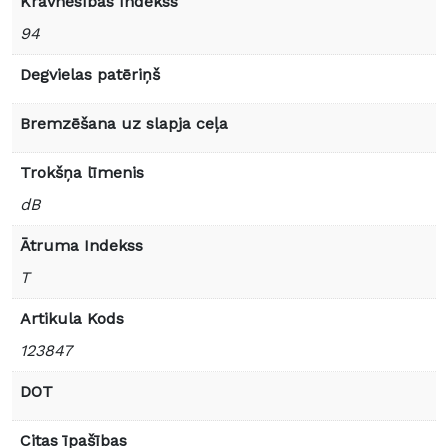
Kravnesības Indekss
94
Degvielas patēriņš
Bremzēšana uz slapja ceļa
Trokšņa līmenis
dB
Ātruma Indekss
T
Artikula Kods
123847
DOT
Citas īpašības